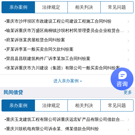
亲办案例
法律规定
相关判决
常见问题
•重庆市沙坪坝区市政建设工程公司建设工程施工合同纠纷
•喻某诉重庆市万盛区南桐镇沙坝村村民管理委员会企业租赁合同纠纷案
•府某诉张某房屋租赁合同纠纷案
•罗某诉李某一般买卖合同欠款纠纷案
•荣昌县昌联建筑构件厂诉李某加工合同纠纷案
•张某诉重庆市力川建设（集团）有限公司一般买卖合同纠纷案
进入亲办案例 »
民间借贷
更多
亲办案例
法律规定
相关判决
常见问题
•重庆玉龙建筑工程有限公司诉重庆远宏矿产品有限公司借款合同纠纷
•重庆川鼓机电有限公司诉余某、傅某借款合同纠纷