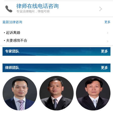
律师在线电话咨询
专业法律顾问，弹指可得
最新法律咨询
更多
• 起诉离婚
• 夫妻感情不合
专家团队
更多
律师团队
更多