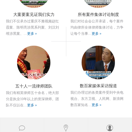
大案要案见证我们实力
所有案件集体讨论制度
我们不仅承办过重庆不雅视频赵红
我们对社会会公开承诺，每个案件
霞案、陈明亮涉黑系列案、刘汉刘
均由律所全体律师集体讨论，力争
维涉黑案、…
更多 »
让每个当事…
更多 »
数百家媒体采访报道
五十人一流律师团队
我们办理过的各类案件受到中央电
我们有精英律师五十余名，绝大部
视台、东方卫视、人民网、新浪网
分是执业10年以上的资深律师。团
数百家知名…
更多 »
队不仅以在…
更多 »