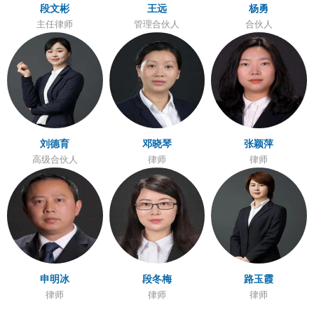
段文彬
王远
杨勇
主任律师
管理合伙人
合伙人
刘德育
邓晓琴
张颖萍
高级合伙人
律师
律师
申明冰
段冬梅
路玉霞
律师
律师
律师