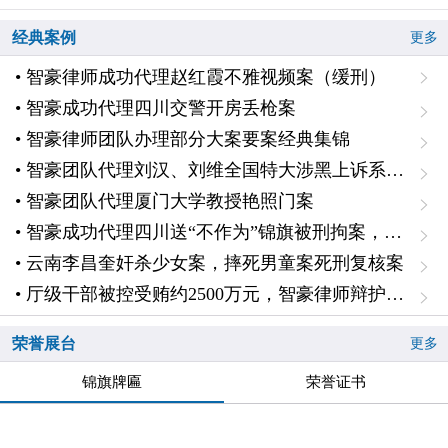
经典案例
更多
• 智豪律师成功代理赵红霞不雅视频案（缓刑）
• 智豪成功代理四川交警开房丢枪案
• 智豪律师团队办理部分大案要案经典集锦
• 智豪团队代理刘汉、刘维全国特大涉黑上诉系列案一主犯二审辩护
• 智豪团队代理厦门大学教授艳照门案
• 智豪成功代理四川送“不作为”锦旗被刑拘案，无罪释放
• 云南李昌奎奸杀少女案，摔死男童案死刑复核案
• 厅级干部被控受贿约2500万元，智豪律师辩护降低1000万元、认定自首，从轻判处十一年
荣誉展台
更多
锦旗牌匾
荣誉证书