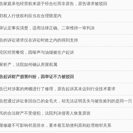
告家庭承包经营权来源于经合社而非原告，原告请求被驳回
邻权人行使权利应当在合理限度内
审认定事实清楚，适用法律正确。二审维持一审判决
告的诉讼请求仅在诉讼时效之内的得到支持
宅区经营餐馆，因噪声与油烟被住户起诉
家析产，法院如何确认房屋权属
告起诉财产损害纠纷，因举证不力被驳回
告已对涉案的烤棚进行了修理，原告起诉其未达到行业技术要求
告想通过诉讼拿回自己的金毛犬，却无法证明丢失与被告捡到的是同一只
民的合法财产不受侵犯，法院判决侵害人恢复原状
屋修建不可影响邻居排水，要本着互助便利原则处理相邻关系