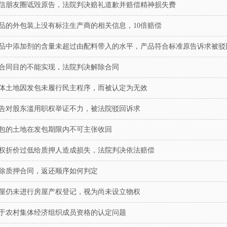
信朋友圈诋毁原告，法院判决赔礼道歉并赔偿精神损失费
品的外包装上没有标注生产商的相关信息，10倍赔偿
品中添加剂的含量未超过由配料带入的水平，产品符合标准原告诉求被驳
合同目的不能实现，法院判决解除合同
体土地因发包未履行民主程序，而被认定为无效
告对股东滥用职权举证不力，被法院驳回诉求
包的土地在发包期限内不可主张收回
权折价过低给质押人造成损失，法院判决依法赔偿
除质押合同，返还顺序如何判定
屋仍未进行房屋产权登记，视为尚未设立物权
于农村集体经济组织成员资格的认定问题