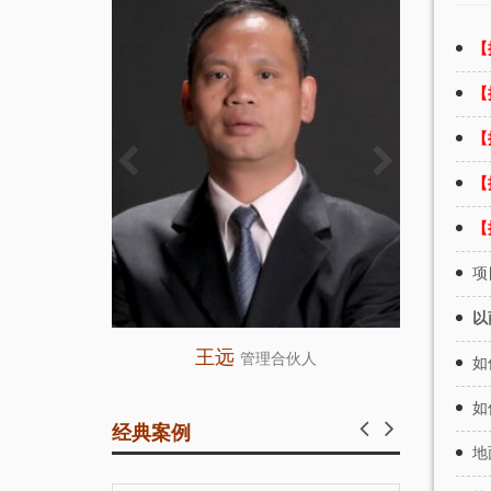
【
【
【
【
【
项
以
王远
师
管理合伙人
如
如
经典案例
地