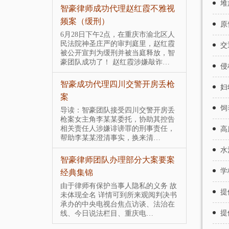
堆
案，摔死男
智豪律师成功代理赵红霞不雅视
智豪团队
频案（缓刑）
大涉黑上
原
护
昌奎家属委
6月28日下午2点，在重庆市渝北区人
意杀人罪、强
民法院神圣庄严的审判庭里，赵红霞
交
导读：智
辩护律师，智
被公开宣判为缓刑并被当庭释放，智
特大涉黑
见面呈最…
豪团队成功了！ 赵红霞涉嫌敲诈…
属的委托
侵
会性质组
500万元，
智豪成功代理四川交警开房丢枪
妇
00万元、认
案
智豪团队
饲
一年
门案
导读：智豪团队接受四川交警开房丢
枪案女主角李某某委托，协助其控告
，1950年出
导读：智
相关责任人涉嫌诽谤罪的刑事责任，
高
，重庆某区国
照门案女
帮助李某某澄清事实，换来清…
某建设公司董
人，控告
水
15年4月…
婚罪 。 台
智豪律师团队办理部分大案要案
学
0”特大地沟
经典集锦
智豪成功
地沟油案
旗被刑拘
由于律师有保护当事人隐私的义务 故
提
未体现全名 详情可到所来观阅判决书
2016年
承办的中央电视台焦点访谈、法治在
8位村民
公安部挂牌督办
提
线、今日说法栏目、重庆电…
作为锦旗
四川、云南等
了。冯某