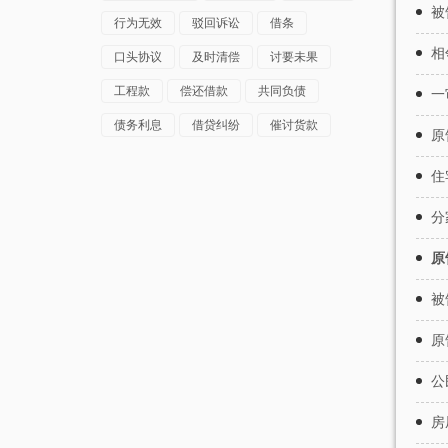
被
行为无效
驳回诉讼
借条
相
口头协议
及时清偿
讨要未果
工程款
偿还借款
共同负债
一
债务利息
借贷纠纷
催讨货款
原
住
分
原
被
原
公
房