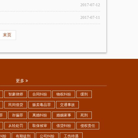
2017-07-12
2017-07-11
末页
更多
智豪律师
合同纠纷
物权纠纷
缓刑
民间借贷
贩卖毒品罪
交通事故
罪
诈骗罪
离婚纠纷
婚姻家事
死刑
从轻处罚
取保候审
借贷纠纷
侵权责任
纠纷
有期徒刑
公司纠纷
工伤待遇