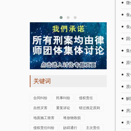
网络，随着专
微
一条地沟…
食
食
因
集
原
发
关键词
质
合同纠纷
民事纠纷
侵权责任
解
自然灾害
重复诉讼
错过推定原则
房
地面施工致害
堆放物致损
关
侵权责任纠纷
妨碍通行
主次责任