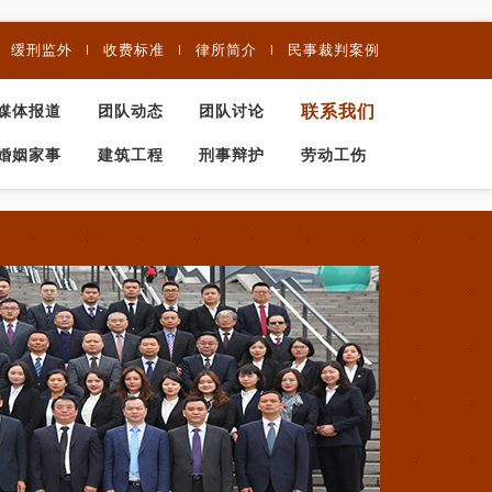
缓刑监外
收费标准
律所简介
民事裁判案例
联系我们
媒体报道
团队动态
团队讨论
婚姻家事
建筑工程
刑事辩护
劳动工伤