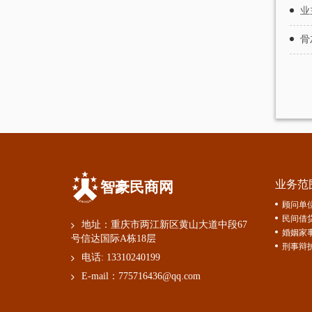
业
骨
业务范
智豪民商网
顾问单
民间借
地址：重庆市两江新区黄山大道中段67
婚姻家
号信达国际A栋18层
刑事辩
电话:
13310240199
E-mail：
775716436@qq.com