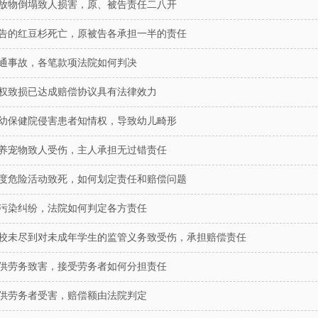
放物倒塌致人损害，原、被告责任二八开
代理刘汉、刘维全国特
诉系列案一主犯二审辩
告的红豆杉死亡，原被告各承担一半的责任
通事故，各笔款项法院如何判决
豪团队接受刘汉、刘维全国
上诉系列案中主犯田某某家
，担任田某某涉嫌参加黑社
权致损已达成赔偿协议具有法律效力
织罪、故意杀人罪一…
幼保健院侵害患者知情权，导致幼儿畸形
代理厦门大学教授艳照
养宠物致人受伤，主人承担无过错责任
豪团队接受厦门大学教授艳
度危险活动致死，如何划定责任和赔偿问题
主角委托， 担任其自诉代理
厦门大学教授纪某某涉嫌 重
污染纠纷，法院如何判定各方责任
海网(微博)7月22日…
校未尽到对未成年学生的监管义务致受伤，承担赔偿责任
代理四川送“不作为”锦
案，无罪释放
供劳务致害，接受劳务者如何分担责任
8月20日，星期六，因为与本村
给镇政府和三台县环保局送不
供劳务者受害，赔偿额由法院判定
，冯某已被刑事拘留十天
的妻子谢某担心身在看守…