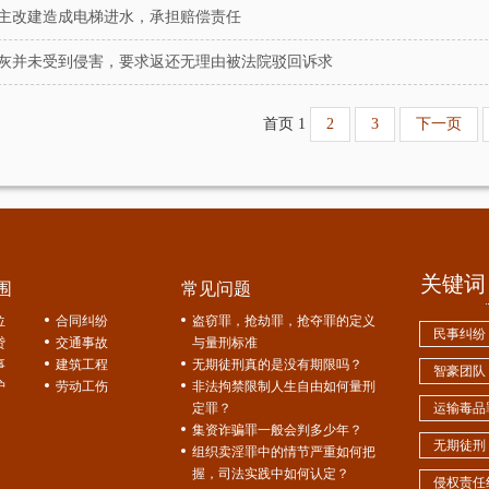
主改建造成电梯进水，承担赔偿责任
灰并未受到侵害，要求返还无理由被法院驳回诉求
首页
1
2
3
下一页
关键词
围
常见问题
位
合同纠纷
盗窃罪，抢劫罪，抢夺罪的定义
民事纠纷
贷
交通事故
与量刑标准
事
建筑工程
无期徒刑真的是没有期限吗？
智豪团队
护
劳动工伤
非法拘禁限制人生自由如何量刑
定罪？
运输毒品
集资诈骗罪一般会判多少年？
无期徒刑
组织卖淫罪中的情节严重如何把
握，司法实践中如何认定？
侵权责任