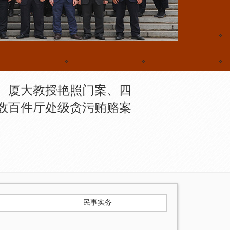
、厦大教授艳照门案、四
数百件厅处级贪污贿赂案
民事实务