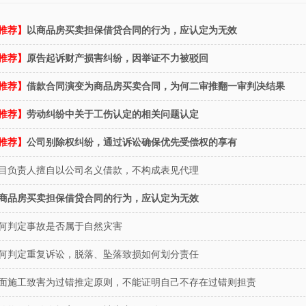
推荐】
以商品房买卖担保借贷合同的行为，应认定为无效
推荐】
原告起诉财产损害纠纷，因举证不力被驳回
推荐】
借款合同演变为商品房买卖合同，为何二审推翻一审判决结果
推荐】
劳动纠纷中关于工伤认定的相关问题认定
推荐】
公司别除权纠纷，通过诉讼确保优先受偿权的享有
目负责人擅自以公司名义借款，不构成表见代理
商品房买卖担保借贷合同的行为，应认定为无效
段文彬
王远
主任律师
管理合伙人
何判定事故是否属于自然灾害
何判定重复诉讼，脱落、坠落致损如何划分责任
面施工致害为过错推定原则，不能证明自己不存在过错则担责