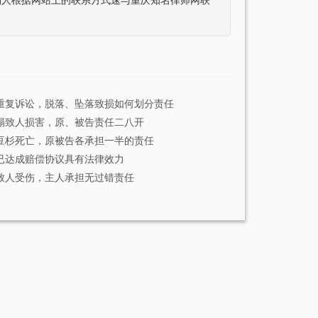
利人根据网站上的联系方式速与重庆知名律师网联
重复诉讼，脱落、坠落致损如何划分责任
塌致人损害，原、被告责任二八开
豆杉死亡，原被告各承担一半的责任
已达成赔偿协议具有法律效力
致人受伤，主人承担无过错责任