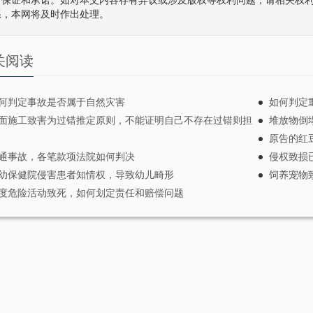
何保证和承诺。如对本文内容存有异议或涉及版权等权利问题，请相关权
系，本网将及时作出处理。
关阅读
何判定事故是否属于自然灾害
如何判定
面施工致害为过错推定原则，不能证明自己不存在过错则担
堆放物倒
原告的红
通事故，各笔款项法院如何判决
侵权致损
幼保健院侵害患者知情权，导致幼儿畸形
饲养宠物
度危险活动致死，如何划定责任和赔偿问题