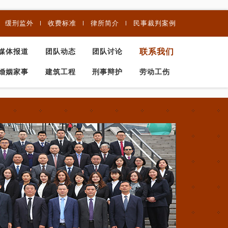
缓刑监外
收费标准
律所简介
民事裁判案例
联系我们
媒体报道
团队动态
团队讨论
婚姻家事
建筑工程
刑事辩护
劳动工伤