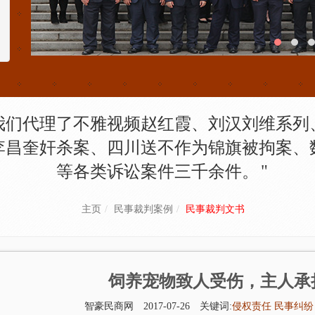
我们代理了不雅视频赵红霞、刘汉刘维系列
李昌奎奸杀案、四川送不作为锦旗被拘案、
等各类诉讼案件三千余件。
主页
民事裁判案例
民事裁判文书
饲养宠物致人受伤，主人承
智豪民商网
2017-07-26
关键词:
侵权责任
民事纠