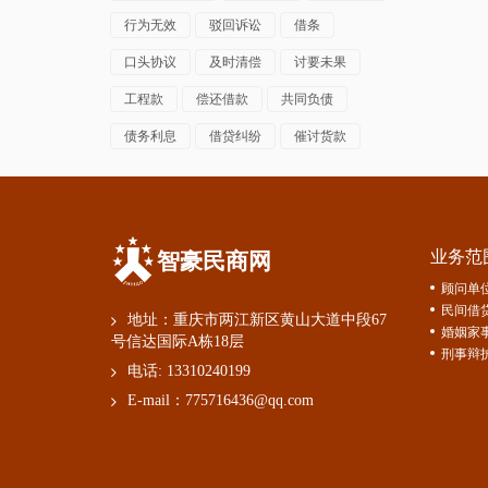
行为无效
驳回诉讼
借条
口头协议
及时清偿
讨要未果
工程款
偿还借款
共同负债
债务利息
借贷纠纷
催讨货款
业务范
智豪民商网
顾问单
民间借
地址：重庆市两江新区黄山大道中段67
婚姻家
号信达国际A栋18层
刑事辩
电话:
13310240199
E-mail：
775716436@qq.com