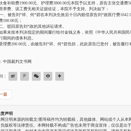
伙食补助费1900.00元、护理费3800.00元本院予以支持，原告主张交通费5
代理刘汉、刘维全国特
营养费、误工费无相关证据佐证，本院不予支持。判决如下：
诉系列案一主犯二审辩
被告刘*祥、何*碧在本判决生效后十日内赔偿原告刘*政医疗费1042.00元、
100.00元；
驳回原告刘*政的其他诉讼请求。
豪团队接受刘汉、刘维全国
上诉系列案中主犯田某某家
未按本判决指定的期间履行给付金钱义务，依照《中华人民共和国民事
，担任田某某涉嫌参加黑社
行期间的债务利息。
织罪、故意杀人罪一…
受理费200.00元，由被告刘*祥、何*碧负担，此款原告已垫付，被告履
代理厦门大学教授艳照
：中国裁判文书网
豪团队接受厦门大学教授艳
主角委托， 担任其自诉代理
到：
厦门大学教授纪某某涉嫌 重
海网(微博)7月22日…
一篇
代理四川送“不作为”锦
案，无罪释放
8月20日，星期六，因为与本村
免责声明
给镇政府和三台县环保局送不
本网注明来源的转载文/图等稿件均为转载稿，其他媒体、网站或个人从本网
，冯某已被刑事拘留十天
自负版权等法律责任。本网转载不构成广告也未用于商业宣传，仅仅是出
的妻子谢某担心身在看守…