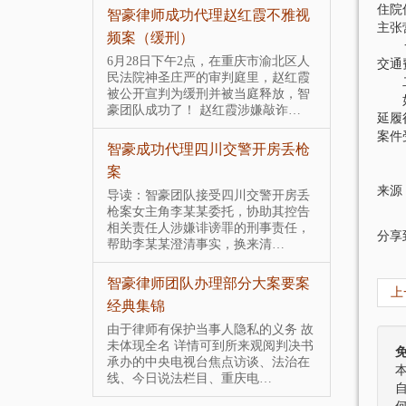
住院
案，摔死男
智豪律师成功代理赵红霞不雅视
智豪团队
主张
频案（缓刑）
大涉黑上
一、
护
昌奎家属委
6月28日下午2点，在重庆市渝北区人
交通费
意杀人罪、强
民法院神圣庄严的审判庭里，赵红霞
二、
导读：智
辩护律师，智
被公开宣判为缓刑并被当庭释放，智
特大涉黑
如果
见面呈最…
豪团队成功了！ 赵红霞涉嫌敲诈…
属的委托
延履
会性质组
案件
500万元，
智豪成功代理四川交警开房丢枪
00万元、认
案
智豪团队
来源
一年
门案
导读：智豪团队接受四川交警开房丢
枪案女主角李某某委托，协助其控告
，1950年出
导读：智
相关责任人涉嫌诽谤罪的刑事责任，
，重庆某区国
照门案女
分享
帮助李某某澄清事实，换来清…
某建设公司董
人，控告
15年4月…
婚罪 。 台
智豪律师团队办理部分大案要案
上
0”特大地沟
经典集锦
智豪成功
地沟油案
旗被刑拘
由于律师有保护当事人隐私的义务 故
未体现全名 详情可到所来观阅判决书
2016年
承办的中央电视台焦点访谈、法治在
8位村民
公安部挂牌督办
线、今日说法栏目、重庆电…
作为锦旗
四川、云南等
了。冯某