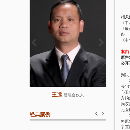
相关
《中
《最
条
《中
案由
原告
公开
判决
本院
等1
心卫
王远
师
管理合伙人
方约
狗咬
元医
经典案例
本院
将原
了医