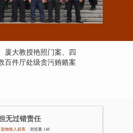
、厦大教授艳照门案、四
数百件厅处级贪污贿赂案
担无过错责任
纷
宠物致人损害
浏览量:148