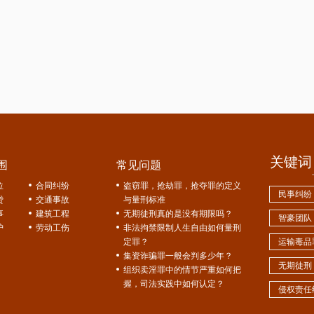
关键词
围
常见问题
位
合同纠纷
盗窃罪，抢劫罪，抢夺罪的定义
民事纠纷
贷
交通事故
与量刑标准
事
建筑工程
无期徒刑真的是没有期限吗？
智豪团队
护
劳动工伤
非法拘禁限制人生自由如何量刑
定罪？
运输毒品
集资诈骗罪一般会判多少年？
无期徒刑
组织卖淫罪中的情节严重如何把
握，司法实践中如何认定？
侵权责任