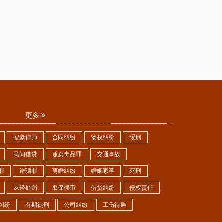
更多
智豪律师
合同纠纷
物权纠纷
缓刑
民间借贷
贩卖毒品罪
交通事故
罪
诈骗罪
离婚纠纷
婚姻家事
死刑
从轻处罚
取保候审
借贷纠纷
侵权责任
纠纷
有期徒刑
公司纠纷
工伤待遇