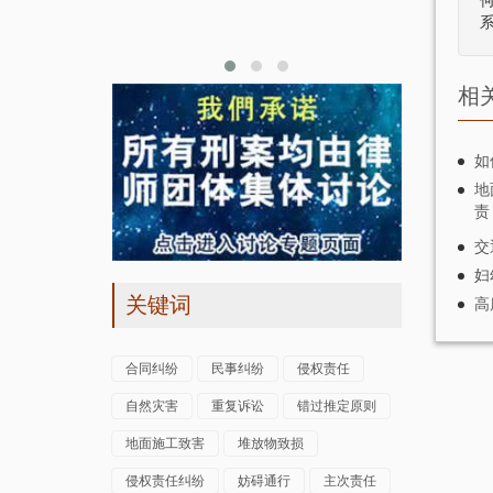
网络，随着专
一条地沟…
相
如
地
责
交
妇
关键词
高
合同纠纷
民事纠纷
侵权责任
自然灾害
重复诉讼
错过推定原则
地面施工致害
堆放物致损
侵权责任纠纷
妨碍通行
主次责任