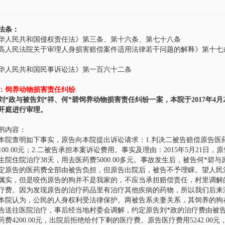
法条：
华人民共和国侵权责任法》第三条、第十六条、第七十八条
高人民法院关于审理人身损害赔偿案件适用法律若干问题的解释》第十七
华人民共和国民事诉讼法》第一百六十二条
：饲养动物损害责任纠纷
刘*政
与被告
刘*祥
、
何*碧
饲养动物损害责任纠纷一案，本院于2017年4月2
开庭进行审理。
书内容：
查明如下事实，原告向本院提出诉讼请求：1.判决二被告赔偿原告医
3100.00元；2.二被告承担本案诉讼费用。事实及理由：2015年5月2
生院住院治疗38天，用去医药费5000.00多元。事故发生后，被告何*
段文彬
王远
主任律师
管理合伙人
定原告的医药费全部由被告负担，但原告出院后，被告不予理睬。望人民
属实，但是咬伤原告的狗并不是我家的，不应当承担赔偿责任，村里调解的时
疗费。因为发现原告的治疗药品里有治疗其他疾病的药物，所以我们后来
认为，公民的人身权利受法律保护。两被告系夫妻关系，其饲养的狗在
告送往医院治疗，事后经当地村委会调解，约定原告刘*政的治疗费由被
药费4200.00元，出院后拒绝给付下剩的医疗费。原告医疗费用5242.00元