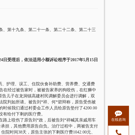
条、第十九条、第二十一条、第二十二条、第二十三
4日受理后，依法适用小额诉讼程序于2017年5月15日
药、护理、误工、住院伙食补助费、营养费、交通费
1日，原告在经过被告家时，被被告家养的狗咬伤，在红狮中
碧与原告儿子在龙洞镇高建村民调解委员会进行调解，双
法院判如所请。被告刘*祥、何*碧辩称，原告受伤被
候我们通过村委会工作人员给原告垫付了4200.00
没有给付下剩的医疗费。
在线咨询
路上咬伤了原告刘*政，后被告刘*祥喊其亲戚用车
告承担，其他费用原告自负。治疗过程中，两被告支付
，住院时间38天，原告主张的下剩医疗费1042.00元、