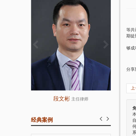
徐某
20
等共
期徒
徐某
够成
目
分享
上
段文彬
主任律师
人
经典案例