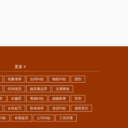
更多
智豪律师
合同纠纷
物权纠纷
缓刑
民间借贷
贩卖毒品罪
交通事故
罪
诈骗罪
离婚纠纷
婚姻家事
死刑
从轻处罚
取保候审
借贷纠纷
侵权责任
纠纷
有期徒刑
公司纠纷
工伤待遇