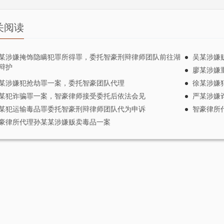
奎奸杀少女案，摔死男
智豪律师成功代理赵红霞不雅视
复核案
频案（缓刑）
关阅读
豪团队接受李昌奎家属委
6月28日下午2点，在重庆市渝北区人
李昌奎涉嫌故意杀人罪、强
民法院神圣庄严的审判庭里，赵红霞
死刑复核阶段辩护律师，智
被公开宣判为缓刑并被当庭释放，智
某涉嫌掩饰隐瞒犯罪所得罪，委托智豪刑辩律师团队前往湖
吴某涉嫌
万余字辩护意见面呈最…
豪团队成功了！ 赵红霞涉嫌敲诈…
辩护
廖某涉嫌
被控受贿约2500万元，
智豪成功代理四川交警开房丢枪
某涉嫌犯抢劫罪一案，委托智豪团队代理
徐某涉嫌
辩护降低1000万元、认
案
某犯诈骗罪一案，智豪律师接受委托后依法会见
严某涉嫌
从轻判处十一年
导读：智豪团队接受四川交警开房丢
某犯运输毒品罪委托智豪刑辩律师团队代为申诉
智豪律所
枪案女主角李某某委托，协助其控告
介 李某某，男，1950年出
豪律所代理孙某某涉嫌贩卖毒品一案
相关责任人涉嫌诽谤罪的刑事责任，
，研究生文化，重庆某区国
帮助李某某澄清事实，换来清…
长（厅级）兼某建设公司董
嫌犯受贿罪2015年4月…
智豪律师团队办理部分大案要案
重庆“4·20”特大地沟
经典集锦
公安部十大地沟油案
由于律师有保护当事人隐私的义务 故
未体现全名 详情可到所来观阅判决书
承办的中央电视台焦点访谈、法治在
，2011年公安部挂牌督办
线、今日说法栏目、重庆电…
重庆、贵州、四川、云南等