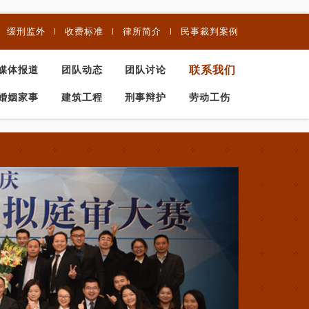
缓刑监外
收费标准
律所简介
民事裁判案例
联系我们
媒体报道
团队动态
团队讨论
婚姻家事
建筑工程
刑事辩护
劳动工伤