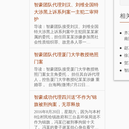
红霞不雅视
智豪团队代理刘汉、刘维全国特
云南李昌
大涉黑上诉系列案一主犯二审辩
童案死刑
相
护
重庆市渝北区人
导读：智
庭里，赵红霞
托，担任
导读：智豪团队接受刘汉、刘维全国
当庭释放，智
奸罪一案
特大涉黑上诉系列案中主犯田某某家
齐
霞涉嫌敲诈…
豪律师将
属的委托，担任田某某涉嫌参加黑社
南
会性质组织罪、故意杀人罪一…
警开房丢枪
厅级干部
赵
智豪团队代理厦门大学教授艳照
智豪律师
徐
门案
定自首，
川交警开房丢
贺
，协助其控告
导读：智豪团队接受厦门大学教授艳
一、案情简
智
的刑事责任，
照门案女主角委托， 担任其自诉代理
生，汉族
换来清…
人，控告厦门大学教授纪某某涉嫌 重
土局原局
婚罪 。 台海网(微博)7月22日…
事长，因涉
分大案要案
智豪成功代理四川送“不作为”锦
公安部督办
旗被刑拘案，无罪释放
油案件（
隐私的义务 故
所来观阅判决书
件）
2016年8月20日，星期六，因为与本村
访谈、法治在
8位村民给镇政府和三台县环保局送不
据媒体报道
庆电…
作为锦旗，冯某已被刑事拘留十天
一起涉及
了。冯某的妻子谢某担心身在看守…