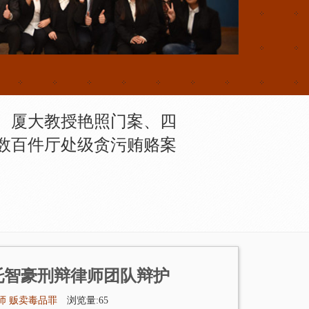
、厦大教授艳照门案、四
数百件厅处级贪污贿赂案
托智豪刑辩律师团队辩护
师
贩卖毒品罪
浏览量:65