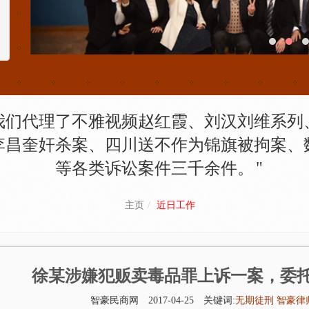
我们代理了不雅视频赵红霞、刘汉刘维系列
李昌奎奸杀案、四川送不作为锦旗被拘案、
等各类诉讼案件三千余件。
主页
近日工作
徐某涉嫌犯贩卖毒品罪上诉一案，委
智豪民商网
2017-04-25
关键词:
无期徒刑
智豪律