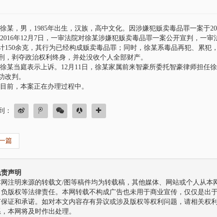
，男，1985年出生，汉族，高中文化。因涉嫌犯贩卖毒品罪一案于201
16年12月7日，一审法院对徐某涉嫌犯贩卖毒品罪一案公开宣判，一审
计150余克，其行为已经构成贩卖毒品罪；同时，徐某系毒品再犯、累犯
刑，剥夺政治权利终身，并处没收个人全部财产。
当庭表示上诉。12月11日，徐某家属前来智豪所委托智豪律师担任徐
功改判。
前，本案正在办理过程中。
到：
一篇
王远
管理合伙人
免责声明
本网注明来源的转载文/图等稿件均为转载稿，其他媒体、网站或个人从本网
自负版权等法律责任。本网转载不构成广告也未用于商业宣传，仅仅是出
何保证和承诺。如对本文内容存有异议或涉及版权等权利问题，请相关权
系，本网将及时作出处理。