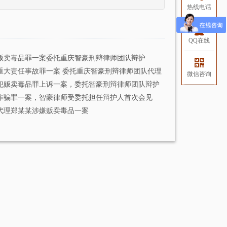
热线电话
智豪团队代理刘汉、刘维全国特
大涉黑上诉系列案一主犯二审辩
护
QQ在线
导读：智豪团队接受刘汉、刘维全国
特大涉黑上诉系列案中主犯田某某家
贩卖毒品罪一案委托重庆智豪刑辩律师团队辩护
属的委托，担任田某某涉嫌参加黑社
重大责任事故罪一案 委托重庆智豪刑辩律师团队代理
会性质组织罪、故意杀人罪一…
微信咨询
犯贩卖毒品罪上诉一案，委托智豪刑辩律师团队辩护
智豪团队代理厦门大学教授艳照
诈骗罪一案，智豪律师受委托担任辩护人首次会见
门案
代理郑某某涉嫌贩卖毒品一案
导读：智豪团队接受厦门大学教授艳
照门案女主角委托， 担任其自诉代理
人，控告厦门大学教授纪某某涉嫌 重
婚罪 。 台海网(微博)7月22日…
智豪成功代理四川送“不作为”锦
旗被刑拘案，无罪释放
2016年8月20日，星期六，因为与本村
8位村民给镇政府和三台县环保局送不
作为锦旗，冯某已被刑事拘留十天
了。冯某的妻子谢某担心身在看守…