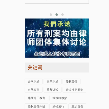
多省的特
案组侦查
关键词
合同纠纷
民事纠纷
侵权责任
自然灾害
重复诉讼
错过推定原则
地面施工致害
堆放物致损
侵权责任纠纷
妨碍通行
主次责任