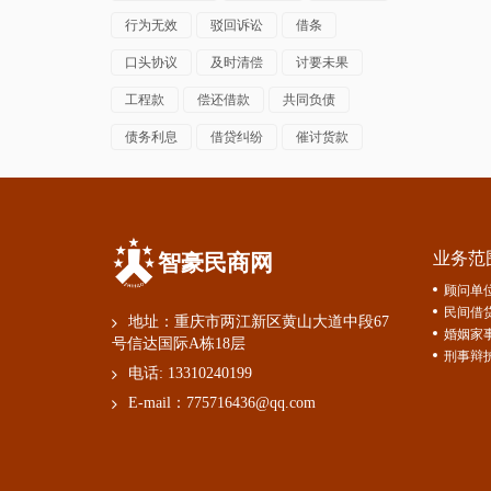
行为无效
驳回诉讼
借条
口头协议
及时清偿
讨要未果
工程款
偿还借款
共同负债
债务利息
借贷纠纷
催讨货款
业务范
智豪民商网
顾问单
民间借
地址：重庆市两江新区黄山大道中段67
婚姻家
号信达国际A栋18层
刑事辩
电话:
13310240199
E-mail：
775716436@qq.com