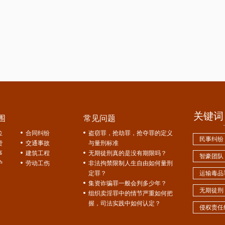
关键词
围
常见问题
位
合同纠纷
盗窃罪，抢劫罪，抢夺罪的定义
民事纠纷
贷
交通事故
与量刑标准
事
建筑工程
无期徒刑真的是没有期限吗？
智豪团队
护
劳动工伤
非法拘禁限制人生自由如何量刑
定罪？
运输毒品
集资诈骗罪一般会判多少年？
无期徒刑
组织卖淫罪中的情节严重如何把
握，司法实践中如何认定？
侵权责任