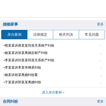
婚姻家事
更多
亲办案例
法律规定
相关判决
常见问题
•熊某某诉唐某某同居关系财产纠纷
•杨某某诉张某离婚后财产纠纷
•李某某诉刘某某同居关系析产纠纷
•李某某诉李某等继承纠纷
•杨某诉祝某离婚纠纷案
•于某某诉郭某某离婚纠纷
进入亲办案例 »
合同纠纷
更多