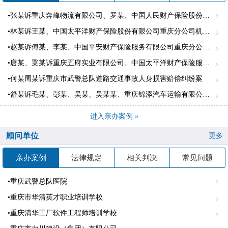
•张某诉重庆奔峰物流有限公司、罗某、中国人民财产保险股份有限公司璧山支公司、中国人名财产股份有限公司江北支公司机动车交通事故责任纠纷案。
•林某诉王某、中国太平洋财产保险股份有限公司重庆分公司机动车交通事故责任纠纷一案
•赵某诉傅某、李某、中国平安财产保险服务有限公司重庆分公司道路交通事故人身损害赔偿纠纷案
•唐某、粱某诉重庆五府实业有限公司、中国太平洋财产保险服务有限公司重庆市合川支公司、机动车交通事故责任纠纷案
•何某周某诉重庆市武警总队道路交通事故人身损害赔偿纠纷案
•舒某诉毛某、彭某、吴某、吴某某、重庆锦添汽车运输有限公司长寿分公司、中国太平洋财产保险股份有限公司重庆市渝中支公司机动车交通事故责任纠纷
进入亲办案例 »
顾问单位
更多
亲办案例
法律规定
相关判决
常见问题
•重庆武警总队医院
•重庆市华清英才职业培训学校
•重庆清华工厂软件工程师培训学校