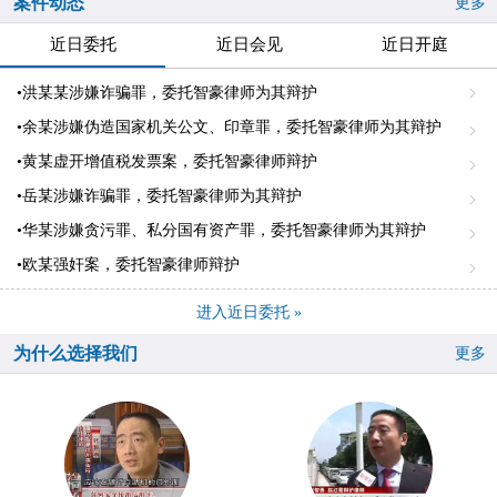
案件动态
更多
近日委托
近日会见
近日开庭
•洪某某涉嫌诈骗罪，委托智豪律师为其辩护
•余某涉嫌伪造国家机关公文、印章罪，委托智豪律师为其辩护
•黄某虚开增值税发票案，委托智豪律师辩护
•岳某涉嫌诈骗罪，委托智豪律师为其辩护
•华某涉嫌贪污罪、私分国有资产罪，委托智豪律师为其辩护
•欧某强奸案，委托智豪律师辩护
进入近日委托 »
为什么选择我们
更多