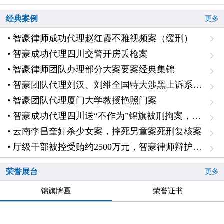
经典案例
更多
• 智豪律师成功代理赵红霞不雅视频案（缓刑）
• 智豪成功代理四川交警开房丢枪案
• 智豪律师团队办理部分大案要案经典集锦
• 智豪团队代理刘汉、刘维全国特大涉黑上诉系列案一主犯二审辩护
• 智豪团队代理厦门大学教授艳照门案
• 智豪成功代理四川送“不作为”锦旗被刑拘案，无罪释放
• 云南李昌奎奸杀少女案，摔死男童案死刑复核案
• 厅级干部被控受贿约2500万元，智豪律师辩护降低1000万元、认定自首，从轻判处十一年
荣誉展台
更多
锦旗牌匾
荣誉证书