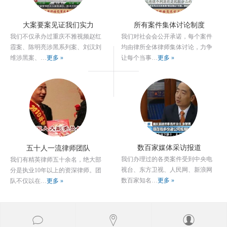
大案要案见证我们实力
所有案件集体讨论制度
我们不仅承办过重庆不雅视频赵红
我们对社会会公开承诺，每个案件
霞案、陈明亮涉黑系列案、刘汉刘
均由律所全体律师集体讨论，力争
维涉黑案、…
更多 »
让每个当事…
更多 »
数百家媒体采访报道
五十人一流律师团队
我们办理过的各类案件受到中央电
我们有精英律师五十余名，绝大部
视台、东方卫视、人民网、新浪网
分是执业10年以上的资深律师。团
数百家知名…
更多 »
队不仅以在…
更多 »