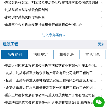
•陈某某诉张某某、刘某某及重庆侨旺投资管理有限公司借款纠纷
•刘某某诉徐某某借款合同纠纷
•张樟诉罗某某民间借贷纠纷
•重庆三乔公司诉华夏银行重庆分行借款担保合同纠纷
进入亲办案例 »
建筑工程
更多
亲办案例
法律规定
相关判决
常见问题
•重庆人和园林工程有限公司诉重庆松芝置业有限公司施工合同纠纷
• 黄某、刘某等诉重庆地永房地产开发有限公司建设工程施工合同纠纷案
• 杨某、王某等诉重庆市林福建筑安装工程有限公司建设工程施工合同纠纷案
• 余某诉重庆大江水电建筑开发有限公司建设工程施工合同纠纷案
•重庆三辉建材发展有限公司与重庆凯茂房地产开发有限公司合同纠纷，代理原告重庆三辉建材发展有限公司
•重庆珐鑫建筑劳务有限责任公司诉重庆建安建设(集团)有限公司建设工程施工合同纠纷