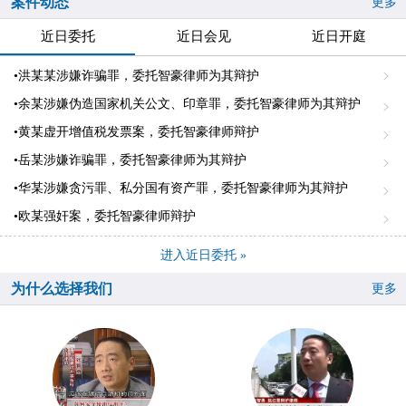
案件动态
更多
近日委托
近日会见
近日开庭
•洪某某涉嫌诈骗罪，委托智豪律师为其辩护
•余某涉嫌伪造国家机关公文、印章罪，委托智豪律师为其辩护
•黄某虚开增值税发票案，委托智豪律师辩护
•岳某涉嫌诈骗罪，委托智豪律师为其辩护
•华某涉嫌贪污罪、私分国有资产罪，委托智豪律师为其辩护
•欧某强奸案，委托智豪律师辩护
进入近日委托 »
为什么选择我们
更多