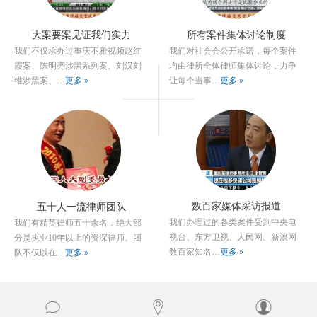
大案要案见证我们实力
所有案件集体讨论制度
我们不仅承办过重庆不雅视频赵红
我们对社会会公开承诺，每个案件
霞案、陈明亮涉黑系列案、刘汉刘
均由律所全体律师集体讨论，力争
维涉黑案、…
更多 »
让每个当事…
更多 »
数百家媒体采访报道
五十人一流律师团队
我们办理过的各类案件受到中央电
我们有精英律师五十余名，绝大部
视台、东方卫视、人民网、新浪网
分是执业10年以上的资深律师。团
数百家知名…
更多 »
队不仅以在…
更多 »