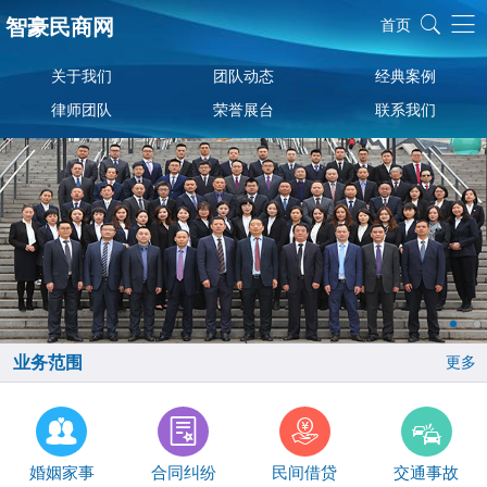
智豪民商网
首页
关于我们
团队动态
经典案例
律师团队
荣誉展台
联系我们
业务范围
更多
婚姻家事
合同纠纷
民间借贷
交通事故