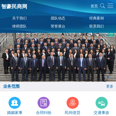
智豪民商网
首页
关于我们
团队动态
经典案例
律师团队
荣誉展台
联系我们
业务范围
更多
婚姻家事
合同纠纷
民间借贷
交通事故