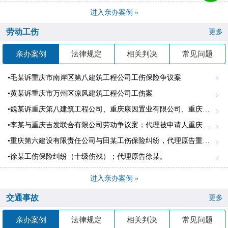
进入亲办案例 »
劳动工伤
更多
亲办案例
法律规定
相关判决
常见问题
•毛某诉重庆市南岸区第八建筑工程公司工伤保险争议案
•黄某诉重庆市万州区凉风建筑工程公司工伤案
•魏某诉重庆第八建筑工程公司、重庆康因置业有限公司、重庆建工第四建设有限责任公司、北城致运集团有限公司劳务纠纷案
•李某与重庆吉发联合有限公司劳动争议案；代理被申请人重庆吉发有限公司
•重庆第六建设有限责任公司与田某工伤保险纠纷，代理原告重庆第六建设有限责任公司。
•徐某工伤保险纠纷（十级伤残）；代理原告徐某。
进入亲办案例 »
交通事故
更多
亲办案例
法律规定
相关判决
常见问题