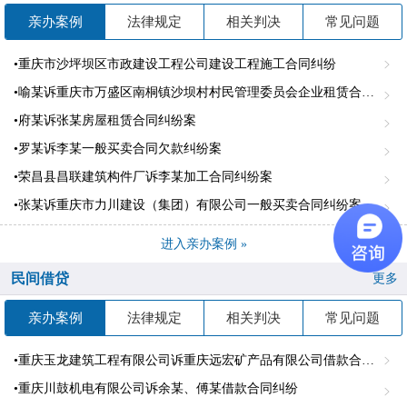
亲办案例
法律规定
相关判决
常见问题
•重庆市沙坪坝区市政建设工程公司建设工程施工合同纠纷
•喻某诉重庆市万盛区南桐镇沙坝村村民管理委员会企业租赁合同纠纷案
•府某诉张某房屋租赁合同纠纷案
•罗某诉李某一般买卖合同欠款纠纷案
•荣昌县昌联建筑构件厂诉李某加工合同纠纷案
•张某诉重庆市力川建设（集团）有限公司一般买卖合同纠纷案
进入亲办案例 »
民间借贷
更多
亲办案例
法律规定
相关判决
常见问题
•重庆玉龙建筑工程有限公司诉重庆远宏矿产品有限公司借款合同纠纷
•重庆川鼓机电有限公司诉余某、傅某借款合同纠纷