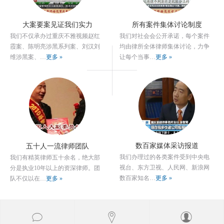
大案要案见证我们实力
所有案件集体讨论制度
我们不仅承办过重庆不雅视频赵红
我们对社会会公开承诺，每个案件
霞案、陈明亮涉黑系列案、刘汉刘
均由律所全体律师集体讨论，力争
维涉黑案、…
更多 »
让每个当事…
更多 »
数百家媒体采访报道
五十人一流律师团队
我们办理过的各类案件受到中央电
我们有精英律师五十余名，绝大部
视台、东方卫视、人民网、新浪网
分是执业10年以上的资深律师。团
数百家知名…
更多 »
队不仅以在…
更多 »