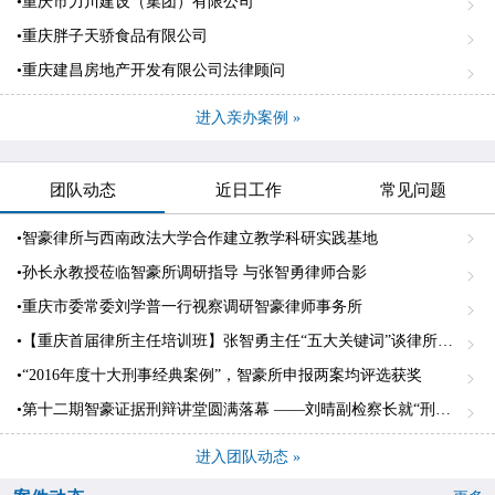
•重庆市力川建设（集团）有限公司
•重庆胖子天骄食品有限公司
•重庆建昌房地产开发有限公司法律顾问
进入亲办案例 »
团队动态
近日工作
常见问题
•智豪律所与西南政法大学合作建立教学科研实践基地
•孙长永教授莅临智豪所调研指导 与张智勇律师合影
•重庆市委常委刘学普一行视察调研智豪律师事务所
•【重庆首届律所主任培训班】张智勇主任“五大关键词”谈律所专业化发展
•“2016年度十大刑事经典案例”，智豪所申报两案均评选获奖
•第十二期智豪证据刑辩讲堂圆满落幕 ——刘晴副检察长就“刑事诉讼中的差异化证明标准”作精彩发言
进入团队动态 »