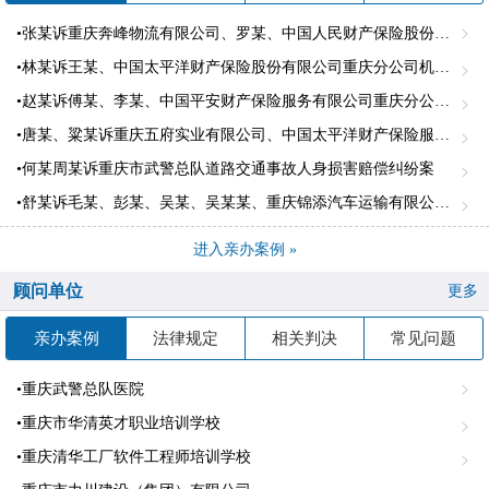
•张某诉重庆奔峰物流有限公司、罗某、中国人民财产保险股份有限公司璧山支公司、中国人名财产股份有限公司江北支公司机动车交通事故责任纠纷案。
•林某诉王某、中国太平洋财产保险股份有限公司重庆分公司机动车交通事故责任纠纷一案
•赵某诉傅某、李某、中国平安财产保险服务有限公司重庆分公司道路交通事故人身损害赔偿纠纷案
•唐某、粱某诉重庆五府实业有限公司、中国太平洋财产保险服务有限公司重庆市合川支公司、机动车交通事故责任纠纷案
•何某周某诉重庆市武警总队道路交通事故人身损害赔偿纠纷案
•舒某诉毛某、彭某、吴某、吴某某、重庆锦添汽车运输有限公司长寿分公司、中国太平洋财产保险股份有限公司重庆市渝中支公司机动车交通事故责任纠纷
进入亲办案例 »
顾问单位
更多
亲办案例
法律规定
相关判决
常见问题
•重庆武警总队医院
•重庆市华清英才职业培训学校
•重庆清华工厂软件工程师培训学校