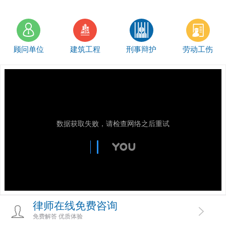
顾问单位
建筑工程
刑事辩护
劳动工伤
数据获取失败，请检查网络之后重试
律师在线免费咨询
免费解答 优质体验