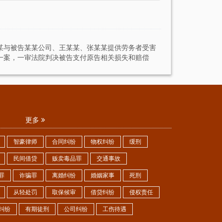
事诉讼法》第二百五十三条规定，加倍支付迟延履行
某与被告某某公司、王某某、张某某提供劳务者受害
一案，一审法院判决被告支付原告相关损失和赔偿
更多
智豪律师
合同纠纷
物权纠纷
缓刑
民间借贷
贩卖毒品罪
交通事故
罪
诈骗罪
离婚纠纷
婚姻家事
死刑
从轻处罚
取保候审
借贷纠纷
侵权责任
纠纷
有期徒刑
公司纠纷
工伤待遇