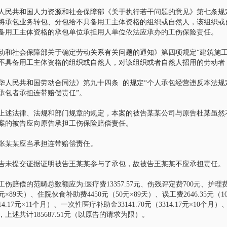
成功代理赵红霞不雅视
智豪团队代理刘汉、刘维全国特
人民共和国人力资源和社会保障部《关于执行若干问题的意见》第七条规
刑）
大涉黑上诉系列案一主犯二审辩
将承包业务转包、分包给不具备用工主体资格的组织或自然人，该组织或
备用工主体资格的承包单位承担用人单位依法应承办的工伤保险责任。
护
下午2点，在重庆市渝北区人
圣庄严的审判庭里，赵红霞
导读：智豪团队接受刘汉、刘维全国
判为缓刑并被当庭释放，智
动和社会保障部关于确定劳动关系有关问题的通知》第四项规定“建筑施
特大涉黑上诉系列案中主犯田某某家
了！ 赵红霞涉嫌敲诈…
不具备用工主体资格的组织或自然人，对该组织或者自然人招用的劳动者
属的委托，担任田某某涉嫌参加黑社
会性质组织罪、故意杀人罪一…
代理四川交警开房丢枪
华人民共和国劳动合同法》第九十四条 的规定“个人承包经营违反本法
承包者承担连带赔偿责任”。
智豪团队代理厦门大学教授艳照
门案
豪团队接受四川交警开房丢
上述法律、法规和部门规章的规定，本案的被告某某公司与原告杜某虽然
角李某某委托，协助其控告
导读：智豪团队接受厦门大学教授艳
案的被告应向原告承担工伤保险赔偿责任。
人涉嫌诽谤罪的刑事责任，
照门案女主角委托， 担任其自诉代理
某澄清事实，换来清…
人，控告厦门大学教授纪某某涉嫌 重
张某某应当承担连带赔偿责任。
婚罪 。 台海网(微博)7月22日…
团队办理部分大案要案
告未提交证据证明被告王某某参与了承包，故被告王某某不应承担责任。
智豪成功代理四川送“不作为”锦
旗被刑拘案，无罪释放
有保护当事人隐私的义务 故
伤赔偿的范畴总数额应为:医疗费13357.57元、伤残评定费700元、护理费7432
名 详情可到所来观阅判决书
元×89天）、住院伙食补助费4450元（50元×89天）、误工费2646.35元（10
2016年8月20日，星期六，因为与本村
央电视台焦点访谈、法治在
14.17元×11个月）、一次性医疗补助金33141.70元（3314.17元×10个月）、
8位村民给镇政府和三台县环保局送不
说法栏目、重庆电…
，上述共计185687.51元（以原告的请求为限）。
作为锦旗，冯某已被刑事拘留十天
了。冯某的妻子谢某担心身在看守…