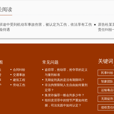
未按本判决指定的期间履行给付金钱义务，应当依照《中华人民共和国民
关阅读
的债务利息。
受理费1651元（已减半收取），由被告某某公司负担。
班途中受到机动车事故伤害，被认定为工伤，依法享有工伤
原告杜某
险待遇
责任纠纷
：中国裁判文书网
关键词
围
常见问题
位
合同纠纷
盗窃罪，抢劫罪，抢夺罪的定义
民事纠纷
贷
交通事故
与量刑标准
事
建筑工程
无期徒刑真的是没有期限吗？
智豪团队
护
劳动工伤
非法拘禁限制人生自由如何量刑
定罪？
运输毒品
集资诈骗罪一般会判多少年？
无期徒刑
组织卖淫罪中的情节严重如何把
握，司法实践中如何认定？
侵权责任