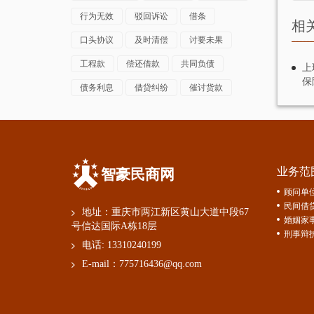
行为无效
驳回诉讼
借条
如果
相
期间
口头协议
及时清偿
讨要未果
案件
工程款
偿还借款
共同负债
上
保
债务利息
借贷纠纷
催讨货款
来源
业务范
智豪民商网
顾问单
民间借
地址：重庆市两江新区黄山大道中段67
婚姻家
号信达国际A栋18层
刑事辩
电话:
13310240199
E-mail：
775716436@qq.com