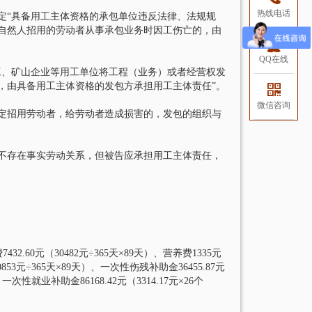
热线电话
定“具备用工主体资格的承包单位违反法律、法规规
自然人招用的劳动者从事承包业务时因工伤亡的，由
QQ在线
工、矿山企业等用工单位将工程（业务）或者经营权发
，由具备用工主体资格的发包方承担用工主体责任”。
微信咨询
规定招用劳动者，给劳动者造成损害的，发包的组织与
不存在事实劳动关系，但被告应承担用工主体责任，
.60元（30482元÷365天×89天）、营养费1335元
853元÷365天×89天）、一次性伤残补助金36455.87元
一次性就业补助金86168.42元（3314.17元×26个