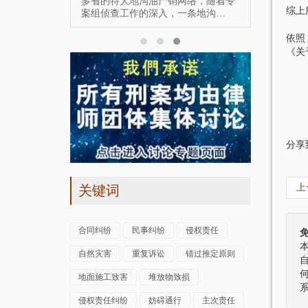
多省的特大地沟油产销网络，随着专
综上
案组侦查工作的深入，一条地沟…
依照
《关
四十
一、
元；
二、
分享
三、
上
关键词
四、
五、
合同纠纷
民事纠纷
侵权责任
六、
自然灾害
重复诉讼
错过推定原则
以上
地面施工致害
堆放物致损
被告
侵权责任纠纷
妨碍通行
主次责任