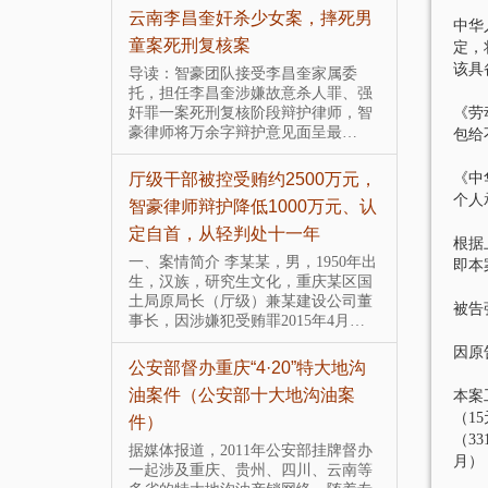
刘维全国特
云南李昌奎奸杀少女案，摔死男
智豪律师
中华
主犯二审辩
童案死刑复核案
频案（缓
定，
该具
导读：智豪团队接受李昌奎家属委
6月28日
托，担任李昌奎涉嫌故意杀人罪、强
民法院神
汉、刘维全国
奸罪一案死刑复核阶段辩护律师，智
被公开宣
《劳
主犯田某某家
豪律师将万余字辩护意见面呈最…
豪团队成功
包给
涉嫌参加黑社
人罪一…
厅级干部被控受贿约2500万元，
智豪成功
《中
个人
学教授艳照
智豪律师辩护降低1000万元、认
案
定自首，从轻判处十一年
导读：智
根据
枪案女主
门大学教授艳
一、案情简介 李某某，男，1950年出
即本
相关责任
担任其自诉代理
生，汉族，研究生文化，重庆某区国
帮助李某
纪某某涉嫌 重
土局原局长（厅级）兼某建设公司董
被告
月22日…
事长，因涉嫌犯受贿罪2015年4月…
智豪律师
因原
“不作为”锦
公安部督办重庆“4·20”特大地沟
经典集锦
放
油案件（公安部十大地沟油案
由于律师
本案工
未体现全
（15
件）
期六，因为与本村
承办的中
（33
台县环保局送不
据媒体报道，2011年公安部挂牌督办
线、今日
月）
事拘留十天
一起涉及重庆、贵州、四川、云南等
心身在看守…