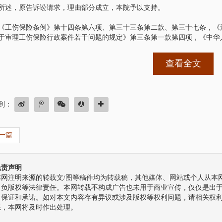
所述，原告诉讼请求，理由部分成立，本院予以支持。
《工伤保险条例》第十四条第六项、第三十三条第二款、第三十七条，《
于审理工伤保险行政案件若干问题的规定》第三条第一款第四项，《中华
四条、《最高人民法院关于适用的解释》第九十条规定，判决如下:
查看全文
被告某某公司赔偿原告杜某某医疗费、伤残评定费、护理费、营养费、住院伙
被告某某公司赔偿原告杜某某一次性伤残补助金:36455.87元；
到：
被告某某公司赔偿原告杜某某一次性医疗补助金:33141.70元；
一篇
被告某某公司赔偿原告杜某某一次性就业补助金86168.42元；
驳回原告杜某某的其他诉讼请求；
免责声明
驳回原告杜某某对被告王某某的诉讼请求。
本网注明来源的转载文/图等稿件均为转载稿，其他媒体、网站或个人从本网
自负版权等法律责任。本网转载不构成广告也未用于商业宣传，仅仅是出
一至四项于本判决生效之日起十日内履行。
何保证和承诺。如对本文内容存有异议或涉及版权等权利问题，请相关权
系，本网将及时作出处理。
张某某对上述款项承担连带赔偿责任。