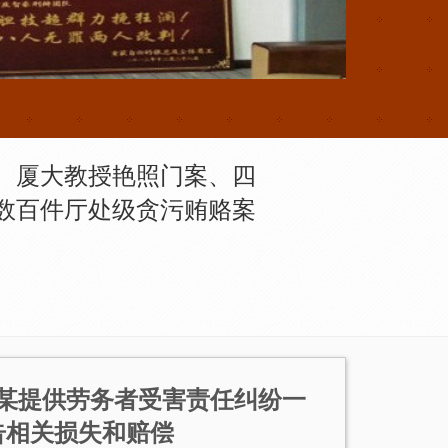
、厦大教授艳照门案、四
数百件厅处级贪污贿赂案
某提供劳务者受害责任纠纷一
告相关损失和赔偿