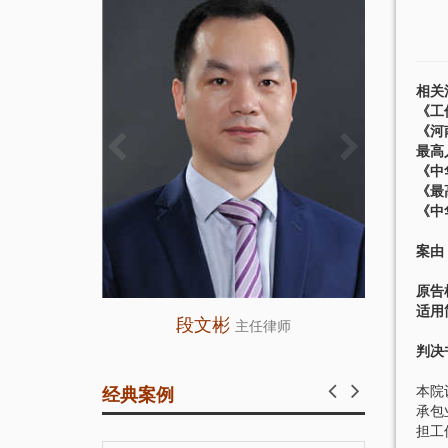
相关
《工
《河
最高
《中
《最
《中
案由
原告
适用
段文彬
主任律师
人
判决
本院
经典案例
承包
担工