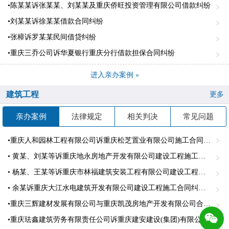
•陈某某诉张某某、刘某某及重庆侨旺投资管理有限公司借款纠纷
•刘某某诉徐某某借款合同纠纷
•张樟诉罗某某民间借贷纠纷
•重庆三乔公司诉华夏银行重庆分行借款担保合同纠纷
进入亲办案例 »
建筑工程
更多
亲办案例
法律规定
相关判决
常见问题
•重庆人和园林工程有限公司诉重庆松芝置业有限公司施工合同纠纷
• 黄某、刘某等诉重庆地永房地产开发有限公司建设工程施工合同纠纷案
• 杨某、王某等诉重庆市林福建筑安装工程有限公司建设工程施工合同纠纷案
• 余某诉重庆大江水电建筑开发有限公司建设工程施工合同纠纷案
•重庆三辉建材发展有限公司与重庆凯茂房地产开发有限公司合同纠纷，代理原告重庆三辉建材发展有限公司
•重庆珐鑫建筑劳务有限责任公司诉重庆建安建设(集团)有限公司建设工程施工合同纠纷