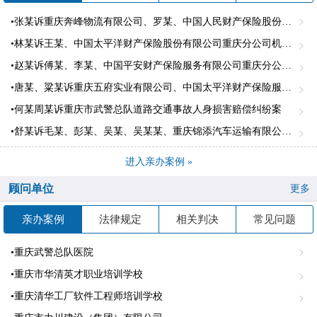
•张某诉重庆奔峰物流有限公司、罗某、中国人民财产保险股份有限公司璧山支公司、中国人名财产股份有限公司江北支公司机动车交通事故责任纠纷案。
•林某诉王某、中国太平洋财产保险股份有限公司重庆分公司机动车交通事故责任纠纷一案
•赵某诉傅某、李某、中国平安财产保险服务有限公司重庆分公司道路交通事故人身损害赔偿纠纷案
•唐某、粱某诉重庆五府实业有限公司、中国太平洋财产保险服务有限公司重庆市合川支公司、机动车交通事故责任纠纷案
•何某周某诉重庆市武警总队道路交通事故人身损害赔偿纠纷案
•舒某诉毛某、彭某、吴某、吴某某、重庆锦添汽车运输有限公司长寿分公司、中国太平洋财产保险股份有限公司重庆市渝中支公司机动车交通事故责任纠纷
进入亲办案例 »
顾问单位
更多
亲办案例
法律规定
相关判决
常见问题
•重庆武警总队医院
•重庆市华清英才职业培训学校
•重庆清华工厂软件工程师培训学校