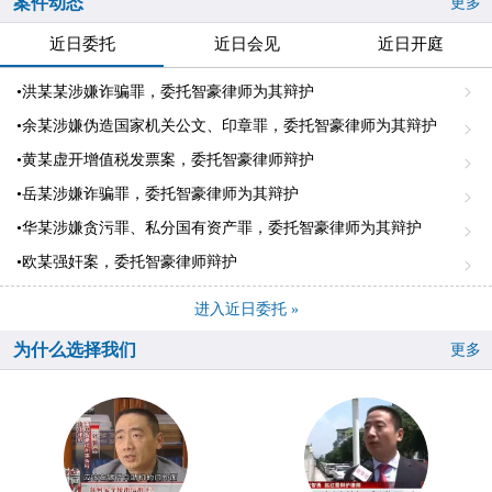
案件动态
更多
近日委托
近日会见
近日开庭
•洪某某涉嫌诈骗罪，委托智豪律师为其辩护
•余某涉嫌伪造国家机关公文、印章罪，委托智豪律师为其辩护
•黄某虚开增值税发票案，委托智豪律师辩护
•岳某涉嫌诈骗罪，委托智豪律师为其辩护
•华某涉嫌贪污罪、私分国有资产罪，委托智豪律师为其辩护
•欧某强奸案，委托智豪律师辩护
进入近日委托 »
为什么选择我们
更多