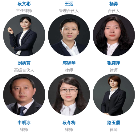
段文彬
王远
杨勇
主任律师
管理合伙人
合伙人
刘德育
邓晓琴
张颖萍
高级合伙人
律师
律师
申明冰
段冬梅
路玉霞
律师
律师
律师