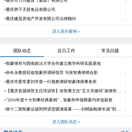
•重庆市力川建设（集团）有限公司
•重庆胖子天骄食品有限公司
•重庆建昌房地产开发有限公司法律顾问
进入亲办案例 »
团队动态
近日工作
常见问题
•智豪律所与西南政法大学合作建立教学科研实践基地
•孙长永教授莅临智豪所调研指导 与张智勇律师合影
•重庆市委常委刘学普一行视察调研智豪律师事务所
•【重庆首届律所主任培训班】张智勇主任“五大关键词”谈律所专业化发展
•“2016年度十大刑事经典案例”，智豪所申报两案均评选获奖
•第十二期智豪证据刑辩讲堂圆满落幕 ——刘晴副检察长就“刑事诉讼中的差异化证明标准”作精彩发言
进入团队动态 »