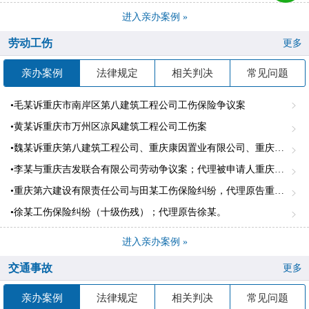
进入亲办案例 »
劳动工伤
更多
亲办案例
法律规定
相关判决
常见问题
•毛某诉重庆市南岸区第八建筑工程公司工伤保险争议案
•黄某诉重庆市万州区凉风建筑工程公司工伤案
•魏某诉重庆第八建筑工程公司、重庆康因置业有限公司、重庆建工第四建设有限责任公司、北城致运集团有限公司劳务纠纷案
•李某与重庆吉发联合有限公司劳动争议案；代理被申请人重庆吉发有限公司
•重庆第六建设有限责任公司与田某工伤保险纠纷，代理原告重庆第六建设有限责任公司。
•徐某工伤保险纠纷（十级伤残）；代理原告徐某。
进入亲办案例 »
交通事故
更多
亲办案例
法律规定
相关判决
常见问题