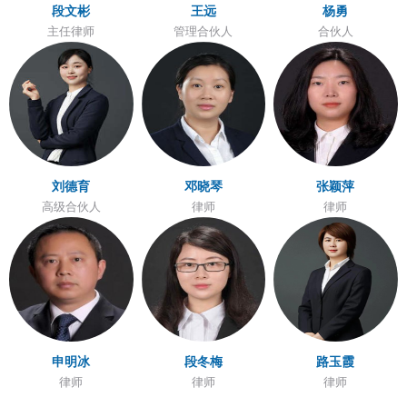
段文彬
王远
杨勇
主任律师
管理合伙人
合伙人
刘德育
邓晓琴
张颖萍
高级合伙人
律师
律师
申明冰
段冬梅
路玉霞
律师
律师
律师