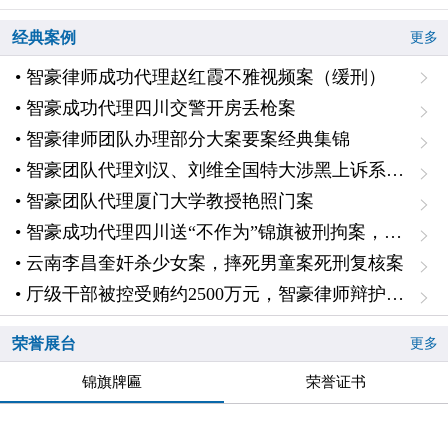
经典案例
更多
• 智豪律师成功代理赵红霞不雅视频案（缓刑）
• 智豪成功代理四川交警开房丢枪案
• 智豪律师团队办理部分大案要案经典集锦
• 智豪团队代理刘汉、刘维全国特大涉黑上诉系列案一主犯二审辩护
• 智豪团队代理厦门大学教授艳照门案
• 智豪成功代理四川送“不作为”锦旗被刑拘案，无罪释放
• 云南李昌奎奸杀少女案，摔死男童案死刑复核案
• 厅级干部被控受贿约2500万元，智豪律师辩护降低1000万元、认定自首，从轻判处十一年
荣誉展台
更多
锦旗牌匾
荣誉证书