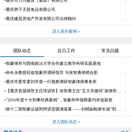
•重庆市力川建设（集团）有限公司
•重庆胖子天骄食品有限公司
•重庆建昌房地产开发有限公司法律顾问
进入亲办案例 »
团队动态
近日工作
常见问题
•智豪律所与西南政法大学合作建立教学科研实践基地
•孙长永教授莅临智豪所调研指导 与张智勇律师合影
•重庆市委常委刘学普一行视察调研智豪律师事务所
•【重庆首届律所主任培训班】张智勇主任“五大关键词”谈律所专业化发展
•“2016年度十大刑事经典案例”，智豪所申报两案均评选获奖
•第十二期智豪证据刑辩讲堂圆满落幕 ——刘晴副检察长就“刑事诉讼中的差异化证明标准”作精彩发言
进入团队动态 »