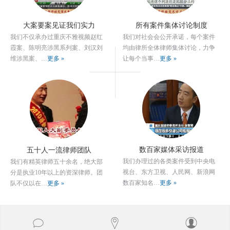
大案要案见证我们实力
所有案件集体讨论制度
我们不仅承办过重庆不雅视频赵红
我们对社会会公开承诺，每个案件
霞案、陈明亮涉黑系列案、刘汉刘
均由律所全体律师集体讨论，力争
维涉黑案、…
更多 »
让每个当事…
更多 »
数百家媒体采访报道
五十人一流律师团队
我们办理过的各类案件受到中央电
我们有精英律师五十余名，绝大部
视台、东方卫视、人民网、新浪网
分是执业10年以上的资深律师。团
数百家知名…
更多 »
队不仅以在…
更多 »