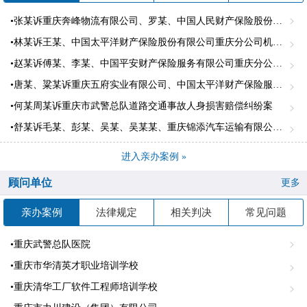
•张某诉重庆奔峰物流有限公司、罗某、中国人民财产保险股份有限公司璧山支公司、中国人名财产股份有限公司江北支公司机动车交通事故责任纠纷案。
•林某诉王某、中国太平洋财产保险股份有限公司重庆分公司机动车交通事故责任纠纷一案
•赵某诉傅某、李某、中国平安财产保险服务有限公司重庆分公司道路交通事故人身损害赔偿纠纷案
•唐某、粱某诉重庆五府实业有限公司、中国太平洋财产保险服务有限公司重庆市合川支公司、机动车交通事故责任纠纷案
•何某周某诉重庆市武警总队道路交通事故人身损害赔偿纠纷案
•舒某诉毛某、彭某、吴某、吴某某、重庆锦添汽车运输有限公司长寿分公司、中国太平洋财产保险股份有限公司重庆市渝中支公司机动车交通事故责任纠纷
进入亲办案例 »
顾问单位
更多
亲办案例
法律规定
相关判决
常见问题
•重庆武警总队医院
•重庆市华清英才职业培训学校
•重庆清华工厂软件工程师培训学校