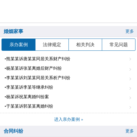
婚姻家事
更多
亲办案例
法律规定
相关判决
常见问题
•熊某某诉唐某某同居关系财产纠纷
•杨某某诉张某离婚后财产纠纷
•李某某诉刘某某同居关系析产纠纷
•李某某诉李某等继承纠纷
•杨某诉祝某离婚纠纷案
•于某某诉郭某某离婚纠纷
进入亲办案例 »
合同纠纷
更多