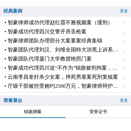
经典案例
更多
• 智豪律师成功代理赵红霞不雅视频案（缓刑）
• 智豪成功代理四川交警开房丢枪案
• 智豪律师团队办理部分大案要案经典集锦
• 智豪团队代理刘汉、刘维全国特大涉黑上诉系列案一主犯二审辩护
• 智豪团队代理厦门大学教授艳照门案
• 智豪成功代理四川送“不作为”锦旗被刑拘案，无罪释放
• 云南李昌奎奸杀少女案，摔死男童案死刑复核案
• 厅级干部被控受贿约2500万元，智豪律师辩护降低1000万元、认定自首，从轻判处十一年
荣誉展台
更多
锦旗牌匾
荣誉证书