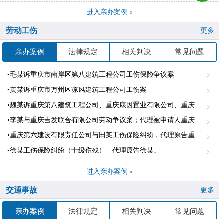
进入亲办案例 »
劳动工伤
更多
亲办案例
法律规定
相关判决
常见问题
•毛某诉重庆市南岸区第八建筑工程公司工伤保险争议案
•黄某诉重庆市万州区凉风建筑工程公司工伤案
•魏某诉重庆第八建筑工程公司、重庆康因置业有限公司、重庆建工第四建设有限责任公司、北城致运集团有限公司劳务纠纷案
•李某与重庆吉发联合有限公司劳动争议案；代理被申请人重庆吉发有限公司
•重庆第六建设有限责任公司与田某工伤保险纠纷，代理原告重庆第六建设有限责任公司。
•徐某工伤保险纠纷（十级伤残）；代理原告徐某。
进入亲办案例 »
交通事故
更多
亲办案例
法律规定
相关判决
常见问题