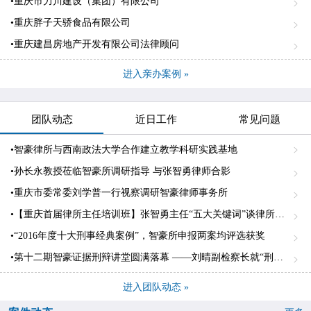
•重庆市力川建设（集团）有限公司
•重庆胖子天骄食品有限公司
•重庆建昌房地产开发有限公司法律顾问
进入亲办案例 »
团队动态
近日工作
常见问题
•智豪律所与西南政法大学合作建立教学科研实践基地
•孙长永教授莅临智豪所调研指导 与张智勇律师合影
•重庆市委常委刘学普一行视察调研智豪律师事务所
•【重庆首届律所主任培训班】张智勇主任“五大关键词”谈律所专业化发展
•“2016年度十大刑事经典案例”，智豪所申报两案均评选获奖
•第十二期智豪证据刑辩讲堂圆满落幕 ——刘晴副检察长就“刑事诉讼中的差异化证明标准”作精彩发言
进入团队动态 »