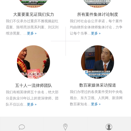
大案要案见证我们实力
所有案件集体讨论制度
我们不仅承办过重庆不雅视频赵红
我们对社会会公开承诺，每个案件
霞案、陈明亮涉黑系列案、刘汉刘
均由律所全体律师集体讨论，力争
维涉黑案、…
更多 »
让每个当事…
更多 »
数百家媒体采访报道
五十人一流律师团队
我们办理过的各类案件受到中央电
我们有精英律师五十余名，绝大部
视台、东方卫视、人民网、新浪网
分是执业10年以上的资深律师。团
数百家知名…
更多 »
队不仅以在…
更多 »