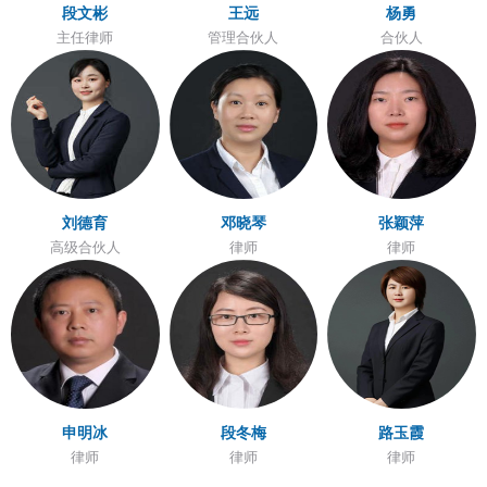
段文彬
王远
杨勇
主任律师
管理合伙人
合伙人
刘德育
邓晓琴
张颖萍
高级合伙人
律师
律师
申明冰
段冬梅
路玉霞
律师
律师
律师