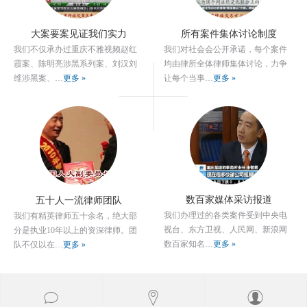
大案要案见证我们实力
所有案件集体讨论制度
我们不仅承办过重庆不雅视频赵红
我们对社会会公开承诺，每个案件
霞案、陈明亮涉黑系列案、刘汉刘
均由律所全体律师集体讨论，力争
维涉黑案、…
更多 »
让每个当事…
更多 »
数百家媒体采访报道
五十人一流律师团队
我们办理过的各类案件受到中央电
我们有精英律师五十余名，绝大部
视台、东方卫视、人民网、新浪网
分是执业10年以上的资深律师。团
数百家知名…
更多 »
队不仅以在…
更多 »