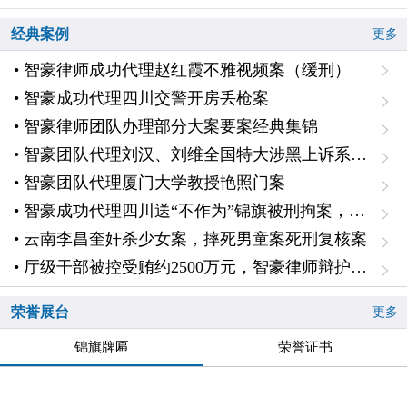
经典案例
更多
• 智豪律师成功代理赵红霞不雅视频案（缓刑）
• 智豪成功代理四川交警开房丢枪案
• 智豪律师团队办理部分大案要案经典集锦
• 智豪团队代理刘汉、刘维全国特大涉黑上诉系列案一主犯二审辩护
• 智豪团队代理厦门大学教授艳照门案
• 智豪成功代理四川送“不作为”锦旗被刑拘案，无罪释放
• 云南李昌奎奸杀少女案，摔死男童案死刑复核案
• 厅级干部被控受贿约2500万元，智豪律师辩护降低1000万元、认定自首，从轻判处十一年
荣誉展台
更多
锦旗牌匾
荣誉证书