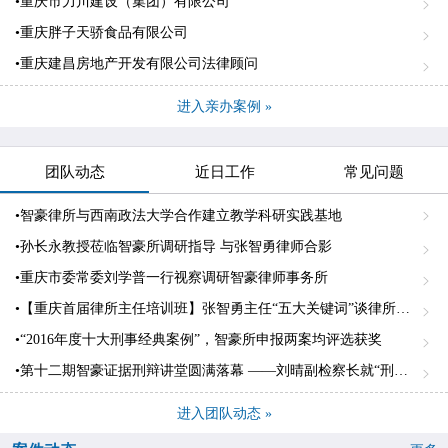
•重庆市力川建设（集团）有限公司
•重庆胖子天骄食品有限公司
•重庆建昌房地产开发有限公司法律顾问
进入亲办案例 »
团队动态
近日工作
常见问题
•智豪律所与西南政法大学合作建立教学科研实践基地
•孙长永教授莅临智豪所调研指导 与张智勇律师合影
•重庆市委常委刘学普一行视察调研智豪律师事务所
•【重庆首届律所主任培训班】张智勇主任“五大关键词”谈律所专业化发展
•“2016年度十大刑事经典案例”，智豪所申报两案均评选获奖
•第十二期智豪证据刑辩讲堂圆满落幕 ——刘晴副检察长就“刑事诉讼中的差异化证明标准”作精彩发言
进入团队动态 »