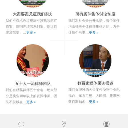
大案要案见证我们实力
所有案件集体讨论制度
我们不仅承办过重庆不雅视频赵红
我们对社会会公开承诺，每个案件
霞案、陈明亮涉黑系列案、刘汉刘
均由律所全体律师集体讨论，力争
维涉黑案、…
更多 »
让每个当事…
更多 »
数百家媒体采访报道
五十人一流律师团队
我们办理过的各类案件受到中央电
我们有精英律师五十余名，绝大部
视台、东方卫视、人民网、新浪网
分是执业10年以上的资深律师。团
数百家知名…
更多 »
队不仅以在…
更多 »