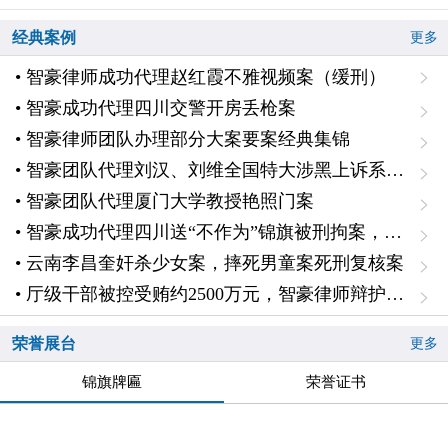
经典案例
更多
• 智豪律师成功代理赵红霞不雅视频案（缓刑）
• 智豪成功代理四川交警开房丢枪案
• 智豪律师团队办理部分大案要案经典集锦
• 智豪团队代理刘汉、刘维全国特大涉黑上诉系列案一主犯二审辩护
• 智豪团队代理厦门大学教授艳照门案
• 智豪成功代理四川送“不作为”锦旗被刑拘案，无罪释放
• 云南李昌奎奸杀少女案，摔死男童案死刑复核案
• 厅级干部被控受贿约2500万元，智豪律师辩护降低1000万元、认定自首，从轻判处十一年
荣誉展台
更多
锦旗牌匾
荣誉证书