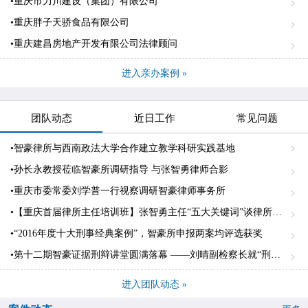
•重庆市力川建设（集团）有限公司
•重庆胖子天骄食品有限公司
•重庆建昌房地产开发有限公司法律顾问
进入亲办案例 »
团队动态
近日工作
常见问题
•智豪律所与西南政法大学合作建立教学科研实践基地
•孙长永教授莅临智豪所调研指导 与张智勇律师合影
•重庆市委常委刘学普一行视察调研智豪律师事务所
•【重庆首届律所主任培训班】张智勇主任“五大关键词”谈律所专业化发展
•“2016年度十大刑事经典案例”，智豪所申报两案均评选获奖
•第十二期智豪证据刑辩讲堂圆满落幕 ——刘晴副检察长就“刑事诉讼中的差异化证明标准”作精彩发言
进入团队动态 »