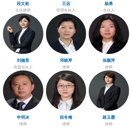
段文彬
王远
杨勇
主任律师
管理合伙人
合伙人
刘德育
邓晓琴
张颖萍
高级合伙人
律师
律师
申明冰
段冬梅
路玉霞
律师
律师
律师