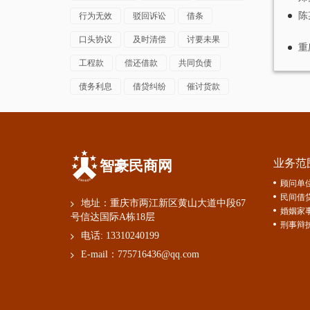
陈
行为无效
驳回诉讼
借条
口头协议
及时清偿
讨要未果
重
工程款
偿还借款
共同负债
债务利息
借贷纠纷
催讨货款
业务范
智豪民商网
顾问单
民间借
地址：重庆市两江新区黄山大道中段67
婚姻家
号信达国际A栋18层
刑事辩
电话:
13310240199
E-mail：
775716436@qq.com