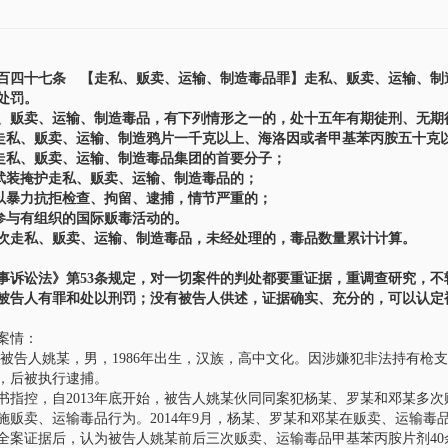
百四十七条 【走私、贩卖、运输、制造毒品罪】走私、贩卖、运输、制
处罚。
、贩卖、运输、制造毒品，有下列情形之一的，处十五年有期徒刑、无期
)走私、贩卖、运输、制造鸦片一千克以上、海洛因或者甲基苯丙胺五十克
)走私、贩卖、运输、制造毒品集团的首要分子；
)武装掩护走私、贩卖、运输、制造毒品的；
)以暴力抗拒检查、拘留、逮捕，情节严重的；
)参与有组织的国际贩毒活动的。
次走私、贩卖、运输、制造毒品，未经处理的，毒品数量累计计算。
事诉讼法》第53条规定，对一切案件的判处都要重证据，重调查研究，
被告人有罪和处以刑罚；没有被告人供述，证据确实、充分的，可以认定
段文彬
王远
主任律师
管理合伙人
案情：
人姚某，男，1986年出生，汉族，高中文化。因涉嫌犯非法持有枪支
，后被执行逮捕。
书指控，自2013年底开始，被告人姚某伙同同案犯杨某、罗某和邓某多
施贩卖、运输毒品行为。2014年9月，杨某、罗某和邓某在贩卖、运输
全案证据后，认为被告人姚某前后三次贩卖、运输毒品甲基苯丙胺片剂40