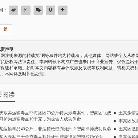
到：
一篇
免责声明
本网注明来源的转载文/图等稿件均为转载稿，其他媒体、网站或个人从本网
自负版权等法律责任。本网转载不构成广告也未用于商业宣传，仅仅是出
何保证和承诺。如对本文内容存有异议或涉及版权等权利问题，请相关权
系，本网将及时作出处理。
关阅读
庆贩卖运输毒品罪海洛因70公斤特大涉毒案件，智豪团队成
王某激情
辩护为运输毒品10千克，为被告人成功保命
李某因故
某运输毒品40公斤，非法持枪或判死刑？智豪律师成功保命
王某因激
某因走私三千余克毒品判处死刑智豪律师智辩成功保命
袁某运输