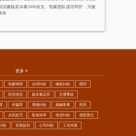
因涉嫌贩卖冰毒5000余克，智豪团队成功辩护，为被
保命
更多
智豪律师
合同纠纷
物权纠纷
缓刑
民间借贷
贩卖毒品罪
交通事故
罪
诈骗罪
离婚纠纷
婚姻家事
死刑
从轻处罚
取保候审
借贷纠纷
侵权责任
纠纷
有期徒刑
公司纠纷
工伤待遇