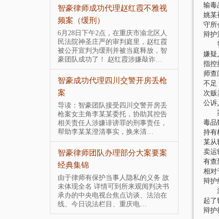
输毒
案，摔死男
智豪律师成功代理赵红霞不雅视
智豪团队
姚某
频案（缓刑）
大涉黑上
守所
护
昌奎家属委
6月28日下午2点，在重庆市渝北区人
辩护
意杀人罪、强
民法院神圣庄严的审判庭里，赵红霞
智豪
导读：智
辩护律师，智
被公开宣判为缓刑并被当庭释放，智
特大涉黑
嫌疑
见面呈最…
豪团队成功了！ 赵红霞涉嫌敲诈…
属的委托
指控
会性质组
师查
500万元，
智豪成功代理四川交警开房丢枪
不足
00万元、认
案
智豪团队
次贩
公诉
一年
门案
导读：智豪团队接受四川交警开房丢
案件
枪案女主角李某某委托，协助其控告
，1950年出
导读：智
毒品
相关责任人涉嫌诽谤罪的刑事责任，
，重庆某区国
照门案女
帮助李某某澄清事实，换来清…
持有
某建设公司董
人，控告
某从
15年4月…
婚罪 。 台
卖运
智豪律师团队办理部分大案要案
有查
0”特大地沟
经典集锦
智豪成功
相对
地沟油案
旗被刑拘
由于律师有保护当事人隐私的义务 故
辩护
未体现全名 详情可到所来观阅判决书
2016年
法院
承办的中央电视台焦点访谈、法治在
8位村民
起了
公安部挂牌督办
线、今日说法栏目、重庆电…
作为锦旗
辩护
四川、云南等
了。冯某