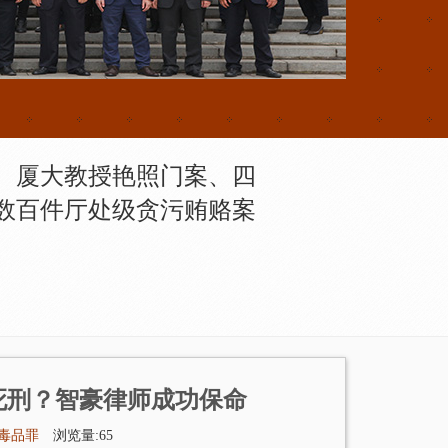
、厦大教授艳照门案、四
数百件厅处级贪污贿赂案
死刑？智豪律师成功保命
毒品罪
浏览量:65