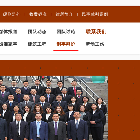
缓刑监外
收费标准
律所简介
民事裁判案例
联系我们
媒体报道
团队动态
团队讨论
婚姻家事
建筑工程
刑事辩护
劳动工伤