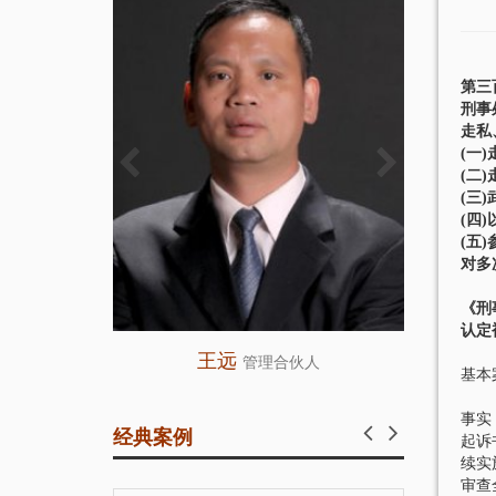
第三
刑事
走私
(一
(二
(三
(四
(五
对多
《刑
认定
王远
师
管理合伙人
基本
被告
事实
经典案例
起诉
续实
审查