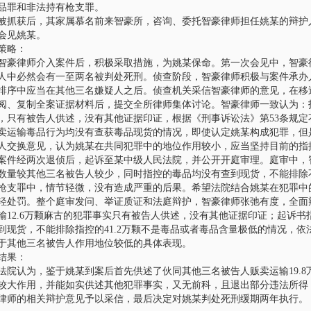
品罪和非法持有枪支罪。
代理刘汉、刘维全国特
被抓获后，其家属慕名前来智豪所，咨询、委托智豪律师担任姚某的辩护
诉系列案一主犯二审辩
会见姚某。
策略：
律师介入案件后，积极采取措施，为姚某保命。第一次会见中，智豪律
豪团队接受刘汉、刘维全国
上诉系列案中主犯田某某家
人中必然会有一至两名被判处死刑。侦查阶段，智豪律师积极与案件承办
，担任田某某涉嫌参加黑社
排序中应当在其他三名嫌疑人之后。侦查机关采信智豪律师的意见，在移
织罪、故意杀人罪一…
阅、复制全案证据材料后，提交全所律师集体讨论。智豪律师一致认为：
，只有被告人供述，没有其他证据印证，根据《刑事诉讼法》第53条规
代理厦门大学教授艳照
卖运输毒品行为均没有查获毒品现货的情况，即使认定姚某构成犯罪，但
人交换意见，认为姚某在共同犯罪中的地位作用较小，应当坚持目前的指
经两次退侦后，起诉至某中级人民法院，并公开开庭审理。庭审中，智
豪团队接受厦门大学教授艳
数量较其他三名被告人较少，同时指控的毒品均没有查到现货，不能排除
主角委托， 担任其自诉代理
枪支罪中，情节轻微，没有造成严重的后果。希望法院结合姚某在犯罪中
厦门大学教授纪某某涉嫌 重
轻处罚。整个庭审发问、举证质证和法庭辩护，智豪律师张弛有度，全面
海网(微博)7月22日…
输12.6万颗麻古的犯罪事实只有被告人供述，没有其他证据印证；起诉书指
到现货，不能排除指控的41.2万颗不是毒品或者毒品含量极低的情况，
代理四川送“不作为”锦
于其他三名被告人作用地位较低的具体表现。
案，无罪释放
结果：
8月20日，星期六，因为与本村
认为，鉴于姚某到案后首先供述了伙同其他三名被告人贩卖运输19.8
给镇政府和三台县环保局送不
较大作用，并能如实供述其他犯罪事实，又无前科，且退出部分违法所得
，冯某已被刑事拘留十天
律师的相关辩护意见予以采信，最后决定对姚某判处死刑缓期两年执行。
的妻子谢某担心身在看守…