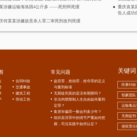
某涉嫌运输海洛因4公斤多 ——死刑辩死缓
重庆袁某
告人成功
庆何某某涉嫌故意杀人罪二审死刑改判死缓
关键词
围
常见问题
位
合同纠纷
盗窃罪，抢劫罪，抢夺罪的定义
民事纠纷
贷
交通事故
与量刑标准
事
建筑工程
无期徒刑真的是没有期限吗？
智豪团队
护
劳动工伤
非法拘禁限制人生自由如何量刑
定罪？
运输毒品
集资诈骗罪一般会判多少年？
无期徒刑
组织卖淫罪中的情节严重如何把
握，司法实践中如何认定？
侵权责任