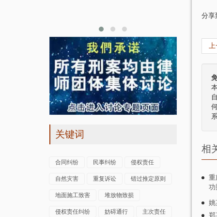
网络，随着专
一条地沟…
分享
上
关键词
相
合同纠纷
民事纠纷
侵权责任
重
自然灾害
重复诉讼
错过推定原则
功
地面施工致害
堆放物致损
姚
侵权责任纠纷
妨碍通行
主次责任
郑