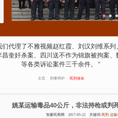
我们代理了不雅视频赵红霞、刘汉刘维系列
李昌奎奸杀案、四川送不作为锦旗被拘案、
等各类诉讼案件三千余件。
主页
刑事辩护
死刑保命
姚某运输毒品40公斤，非法持枪或判
智豪民商网
2017-05-22
关键词:
死刑
运输