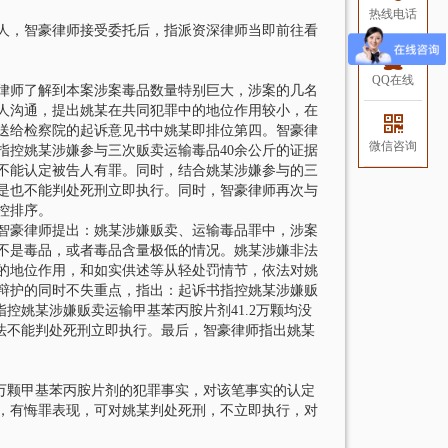
热线电话
人，智豪律师接受委托后，指派资深律师当即前往看
QQ在线
师了解到本案涉案毒品数量特别巨大，涉案的几名
人沟通，提出姚某在共同犯罪中的地位作用较小，在
送给检察院的起诉意见书中姚某即排位第四。智豪律
微信咨询
指控姚某涉嫌参与三次贩卖运输毒品40余公斤的证据
定不能认定被告人有罪。同时，结合姚某涉嫌参与的三
是也不能判处死刑立即执行。同时，智豪律师再次与
控排序。
豪律师提出：姚某涉嫌贩卖、运输毒品罪中，涉案
不是毒品，或者毒品含量极低的情况。姚某涉嫌非法
的地位作用，和如实供述等从轻处罚情节，依法对姚
辩护的同时不失重点，指出：起诉书指控姚某涉嫌贩
控姚某涉嫌贩卖运输甲基苯丙胺片剂41.2万颗均没
依法不能判处死刑立即执行。最后，智豪律师指出姚某
万颗甲基苯丙胺片剂的犯罪事实，对该笔事实的认定
，有悔罪表现，可对姚某判处死刑，不立即执行，对