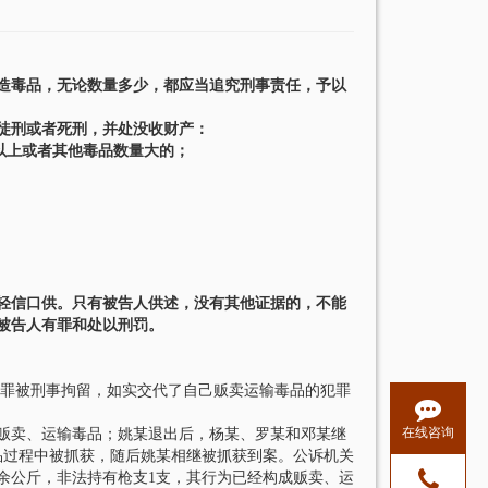
造毒品，无论数量多少，都应当追究刑事责任，予以
徒刑或者死刑，并处没收财产：
以上或者其他毒品数量大的；
不轻信口供。只有被告人供述，没有其他证据的，不能
被告人有罪和处以刑罚。
罪被刑事拘留，如实交代了自己贩卖运输毒品的犯罪
在线咨询
次贩卖、运输毒品；姚某退出后，杨某、罗某和邓某继
毒品过程中被抓获，随后姚某相继被抓获到案。公诉机关
余公斤，非法持有枪支1支，其行为已经构成贩卖、运