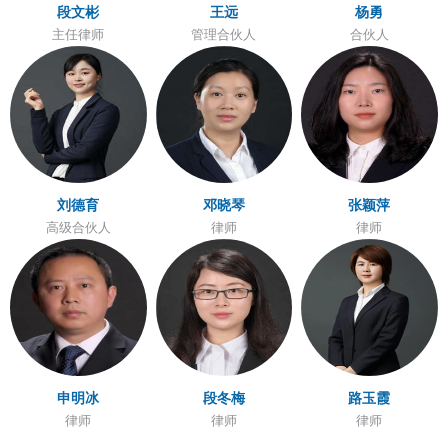
段文彬
王远
杨勇
主任律师
管理合伙人
合伙人
刘德育
邓晓琴
张颖萍
高级合伙人
律师
律师
申明冰
段冬梅
路玉霞
律师
律师
律师