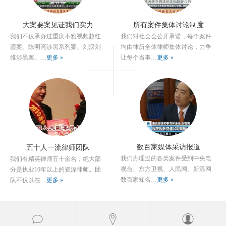
大案要案见证我们实力
所有案件集体讨论制度
我们不仅承办过重庆不雅视频赵红
我们对社会会公开承诺，每个案件
霞案、陈明亮涉黑系列案、刘汉刘
均由律所全体律师集体讨论，力争
维涉黑案、…
更多 »
让每个当事…
更多 »
数百家媒体采访报道
五十人一流律师团队
我们办理过的各类案件受到中央电
我们有精英律师五十余名，绝大部
视台、东方卫视、人民网、新浪网
分是执业10年以上的资深律师。团
数百家知名…
更多 »
队不仅以在…
更多 »