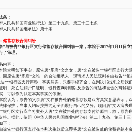
法条：
华人民共和国商业银行法》第二十九条、第三十三七条
华人民共和国继承法》第十条
：储蓄存款合同纠纷
唐*
与被告
**银行
区支行储蓄存款合同纠纷一案，本院于2017年1月11日立
行了审理
。
书内容：
查明如下事实，原告唐*系唐*文之女，唐*文在被告**银行区支行大观营业
，因原告唐*系唐*文唯一的合法继承人，现请求人民法院判令由被告**
被告**银行区支行辩称，事实属实，只要手续齐全，在判决书出来之后我
证明、死亡注销户口证明、银行查询明细以及原告的陈述和被告的辩解证
实，可以作为认定本案事实的依据。
段文彬
王远
主任律师
管理合伙人
认为，原告的父亲唐*文在被告处的储蓄存款是双方真实意思表示，双
法律保护，当事人均应按照约定全面履行自己的义务。现因唐*文因病去世
**银行区支行应当将案外人唐*文在被告处的存款支付给原告，故，原告
支持。据此，依照《中华人民共和国商业银行法》第二十九条、第三十三
如下：
告**银行区支行在本判决生效后立即将唐*文在被告处的储蓄存款本金