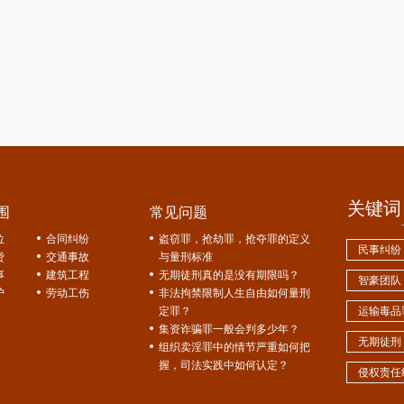
关键词
围
常见问题
位
合同纠纷
盗窃罪，抢劫罪，抢夺罪的定义
民事纠纷
贷
交通事故
与量刑标准
事
建筑工程
无期徒刑真的是没有期限吗？
智豪团队
护
劳动工伤
非法拘禁限制人生自由如何量刑
定罪？
运输毒品
集资诈骗罪一般会判多少年？
无期徒刑
组织卖淫罪中的情节严重如何把
握，司法实践中如何认定？
侵权责任