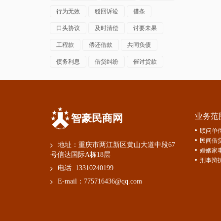
行为无效
驳回诉讼
借条
口头协议
及时清偿
讨要未果
工程款
偿还借款
共同负债
债务利息
借贷纠纷
催讨货款
业务范
智豪民商网
顾问单
民间借
地址：重庆市两江新区黄山大道中段67
婚姻家
号信达国际A栋18层
刑事辩
电话:
13310240199
E-mail：
775716436@qq.com