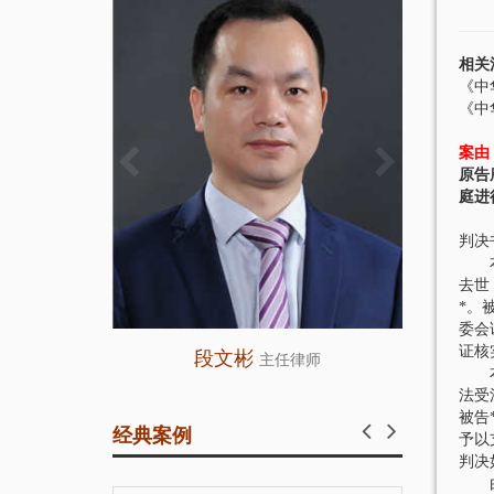
相关
《中
《中
案由
原告
庭进
判决
本院
去世
*。
委会
证核
王远
师
管理合伙人
本院
法受
被告
经典案例
予以
判决
由被