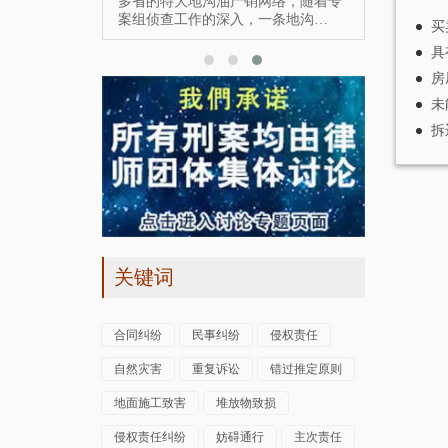
网络，随着专
一条地沟…
买
具
房
未
拆
关键词
合同纠纷
民事纠纷
侵权责任
自然灾害
重复诉讼
错过推定原则
地面施工致害
堆放物致损
侵权责任纠纷
妨碍通行
主次责任