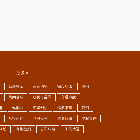
更多
智豪律师
合同纠纷
物权纠纷
缓刑
民间借贷
贩卖毒品罪
交通事故
罪
诈骗罪
离婚纠纷
婚姻家事
死刑
从轻处罚
取保候审
借贷纠纷
侵权责任
纠纷
有期徒刑
公司纠纷
工伤待遇