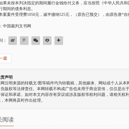
未按本判决指定的期间履行金钱给付义务，应当按照《中华人民共和国
代理刘汉、刘维全国特
行期间的债务利息。
诉系列案一主犯二审辩
案件受理费1050元，减半缴纳525元，（原告已预交），由原告唐*自
：中国裁判文书网
豪团队接受刘汉、刘维全国
上诉系列案中主犯田某某家
，担任田某某涉嫌参加黑社
到：
织罪、故意杀人罪一…
代理厦门大学教授艳照
一篇
豪团队接受厦门大学教授艳
主角委托， 担任其自诉代理
免责声明
厦门大学教授纪某某涉嫌 重
本网注明来源的转载文/图等稿件均为转载稿，其他媒体、网站或个人从本网
台海网(微博)7月22日…
自负版权等法律责任。本网转载不构成广告也未用于商业宣传，仅仅是出
何保证和承诺。如对本文内容存有异议或涉及版权等权利问题，请相关权
代理四川送“不作为”锦
系，本网将及时作出处理。
案，无罪释放
8月20日，星期六，因为与本村
给镇政府和三台县环保局送不
关阅读
，冯某已被刑事拘留十天
的妻子谢某担心身在看守…