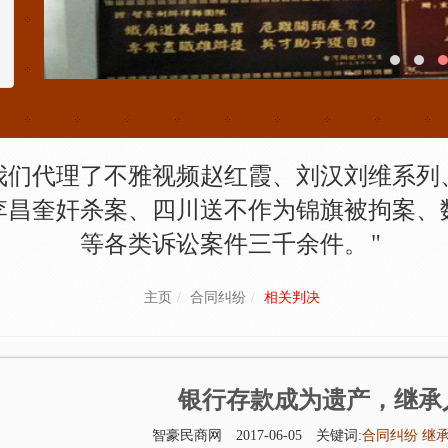
我们代理了不雅视频赵红霞、刘汉刘维系列
李昌奎奸杀案、四川送不作为锦旗被拘案、
等各类诉讼案件三千余件。
主页
合同纠纷
相关判决
银行存款成为遗产，继承
智豪民商网
2017-06-05
关键词:
合同纠纷
继