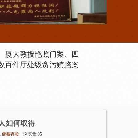
、厦大教授艳照门案、四
数百件厅处级贪污贿赂案
人如何取得
承
储蓄存款
浏览量:95