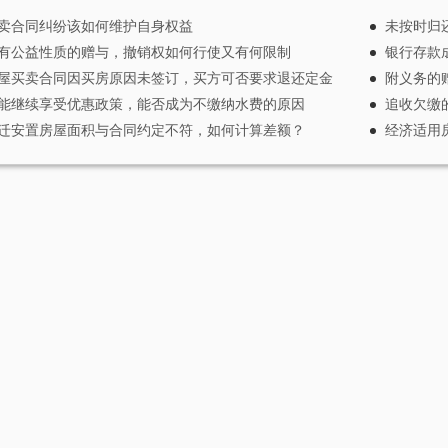
卖合同纠纷该如何维护自身权益
未按时归
有公益性质的赠与，撤销权如何行使又有何限制
银行存款
屋买卖合同因买房原因未签订，买方可否要求退还定金
附义务的
能继续享受优惠政策，能否成为不缴纳水费的原因
追收欠缴
迁安置房屋面积与合同约定不符，如何计算差额？
经济适用