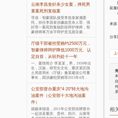
如果
女案，摔死男
智豪律师成功代理赵红霞不雅视
智豪团队
延履
频案（缓刑）
大涉黑上
本案
护
昌奎家属委
6月28日下午2点，在重庆市渝北区人
意杀人罪、强
民法院神圣庄严的审判庭里，赵红霞
来源
导读：智
辩护律师，智
被公开宣判为缓刑并被当庭释放，智
特大涉黑
见面呈最…
豪团队成功了！ 赵红霞涉嫌敲诈…
属的委托
分享
会性质组
2500万元，
智豪成功代理四川交警开房丢枪
000万元、认
案
智豪团队
上
十一年
门案
导读：智豪团队接受四川交警开房丢
枪案女主角李某某委托，协助其控告
男，1950年出
导读：智
相关责任人涉嫌诽谤罪的刑事责任，
，重庆某区国
照门案女
帮助李某某澄清事实，换来清…
某建设公司董
人，控告
015年4月…
婚罪 。 
智豪律师团队办理部分大案要案
0”特大地沟
经典集锦
智豪成功
大地沟油案
旗被刑拘
由于律师有保护当事人隐私的义务 故
未体现全名 详情可到所来观阅判决书
2016年
承办的中央电视台焦点访谈、法治在
8位村民
相
公安部挂牌督办
线、今日说法栏目、重庆电…
作为锦旗
四川、云南等
了。冯某