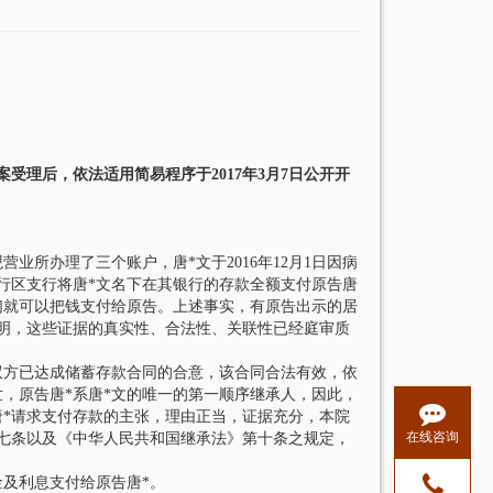
案受理后，依法适用简易程序于2017年3月7日公开开
所办理了三个账户，唐*文于2016年12月1日因病
银行区支行将唐*文名下在其银行的存款全额支付原告唐
们就可以把钱支付给原告。上述事实，有原告出示的居
明，这些证据的真实性、合法性、关联性已经庭审质
方已达成储蓄存款合同的合意，该合同合法有效，依
，原告唐*系唐*文的唯一的第一顺序继承人，因此，
唐*请求支付存款的主张，理由正当，证据充分，本院
在线咨询
七条以及《中华人民共和国继承法》第十条之规定，
及利息支付给原告唐*。